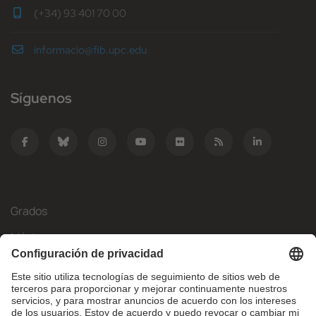
(+34) 93 401 70 00
informacio@fib.upc.edu
Síguenos
Grados
Másteres
Movilidad Internacional
Investigación
Empresa