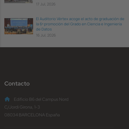
17 Jul, 2026
El Auditorio Vèrtex acoge el acto de graduación de
la 6ª promoción del Grado en Ciencia e Ingeniería
de Datos
16 Jul, 2026
Contacto
Edificio B6 del Campus Nord
C/Jordi Girona, 1-3
08034 BARCELONA España