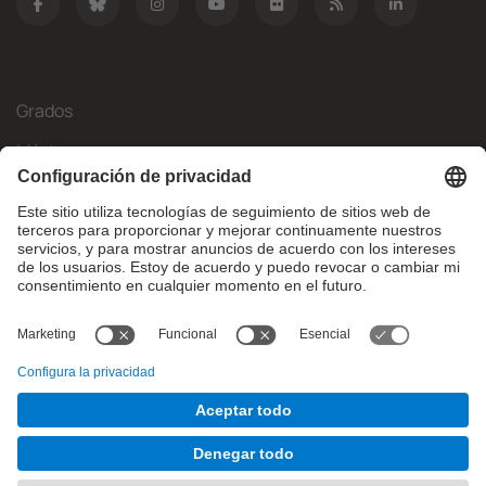
Grados
Másteres
Movilidad Internacional
Investigación
Empresa
La FIB
¿Qué necesitas?
© Facultat d'Informàtica de Barcelona - Universitat Politècnica
de Catalunya - BarcelonaTech