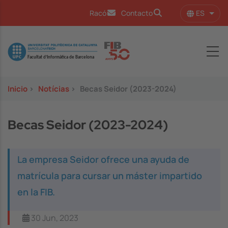
Pasar al contenido principal
ES
Racó
Contacto
Lista
Image
Inicio
>
Notícias
>
Becas Seidor (2023-2024)
Becas Seidor (2023-2024)
La empresa Seidor ofrece una ayuda de
matrícula para cursar un máster impartido
en la FIB.
30 Jun, 2023