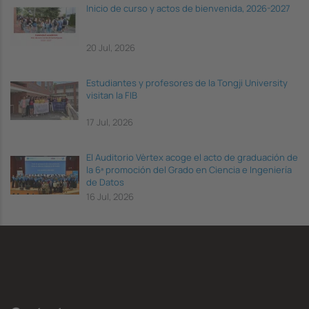
Inicio de curso y actos de bienvenida, 2026-2027
20 Jul, 2026
Estudiantes y profesores de la Tongji University
visitan la FIB
17 Jul, 2026
El Auditorio Vèrtex acoge el acto de graduación de
la 6ª promoción del Grado en Ciencia e Ingeniería
de Datos
16 Jul, 2026