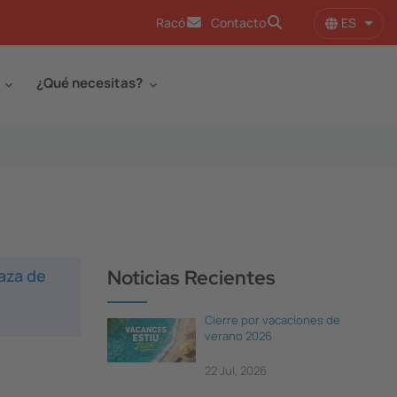
ES
Racó
Contacto
Lista
¿Qué necesitas?
aza de
Noticias Recientes
Cierre por vacaciones de
verano 2026
22 Jul, 2026