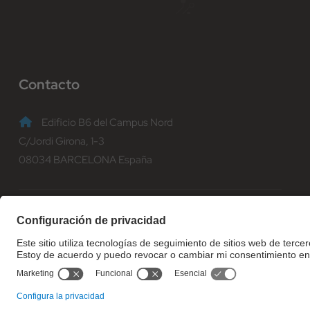
Contacto
Edificio B6 del Campus Nord
C/Jordi Girona, 1-3
08034 BARCELONA España
(+34) 93 401 70 00
informacio@fib.upc.edu