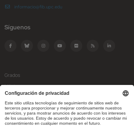
informacio@fib.upc.edu
Síguenos
Grados
Másteres
Movilidad Internacional
Investigación
Empresa
La FIB