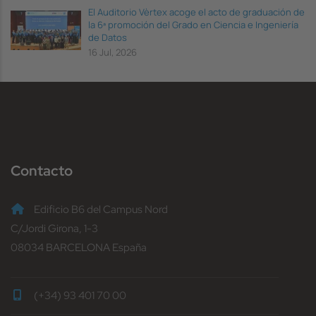
El Auditorio Vèrtex acoge el acto de graduación de
la 6ª promoción del Grado en Ciencia e Ingeniería
de Datos
16 Jul, 2026
Contacto
Edificio B6 del Campus Nord
C/Jordi Girona, 1-3
08034 BARCELONA España
(+34) 93 401 70 00