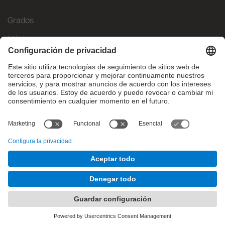
Grados
Másteres
Movilidad Internacional
Investigación
Empresa
La FIB
¿Qué necesitas?
© Facultat d'Informàtica de Barcelona - Universitat Politècnica
de Catalunya - BarcelonaTech
Contacto
Aviso legal
Configuración de privadesa