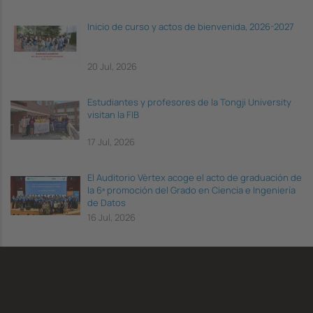
Inicio de curso y actos de bienvenida, 2026-2027
20 Jul, 2026
Estudiantes y profesores de la Tongji University
visitan la FIB
17 Jul, 2026
El Auditorio Vèrtex acoge el acto de graduación de
la 6ª promoción del Grado en Ciencia e Ingeniería
de Datos
16 Jul, 2026