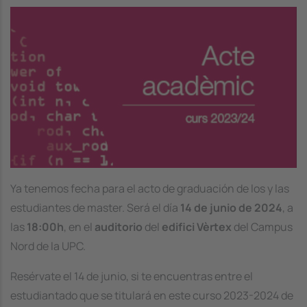
Image
Ya tenemos fecha para el acto de graduación de los y las
estudiantes de master. Será el día
14 de junio de 2024
, a
las
18:00h
, en el
auditorio
del
edifici Vèrtex
del Campus
Nord de la UPC.
Resérvate el 14 de junio, si te encuentras entre el
estudiantado que se titulará en este curso 2023-2024 de