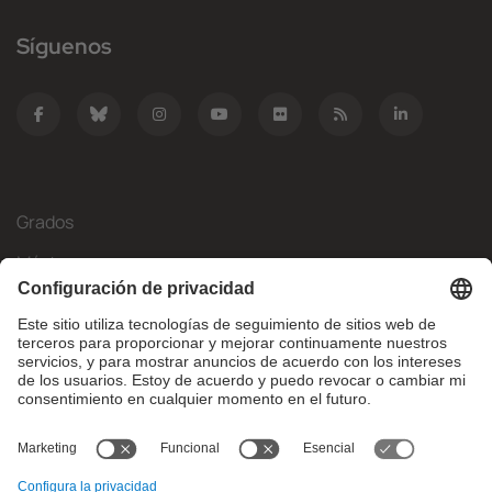
Síguenos
Grados
Másteres
Movilidad Internacional
Investigación
Empresa
La FIB
¿Qué necesitas?