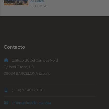
de Datos
16 Jul, 2026
Contacto
Edificio B6 del Campus Nord
C/Jordi Girona, 1-3
08034 BARCELONA España
(+34) 93 401 70 00
informacio@fib.upc.edu