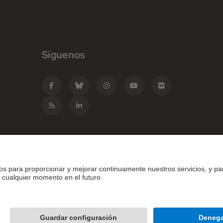
Síguenos
e Catalunya - BarcelonaTech