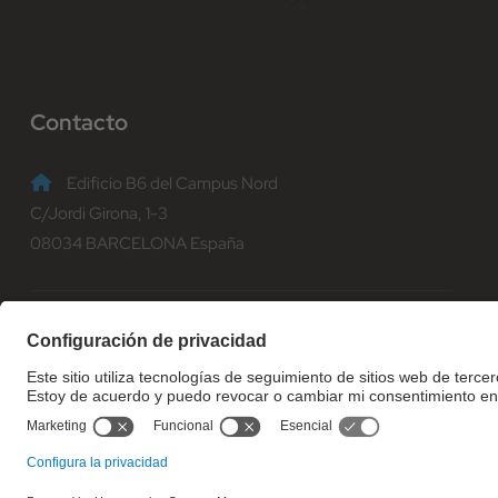
Contacto
Edificio B6 del Campus Nord
C/Jordi Girona, 1-3
08034 BARCELONA España
(+34) 93 401 70 00
informacio@fib.upc.edu
© Facultat d'Informàtica de Barcelona - Universitat Politècnica d