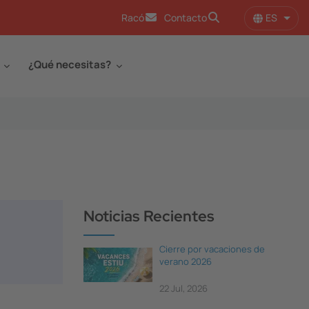
ES
Racó
Contacto
Lista
¿Qué necesitas?
Noticias Recientes
Cierre por vacaciones de
verano 2026
22 Jul, 2026