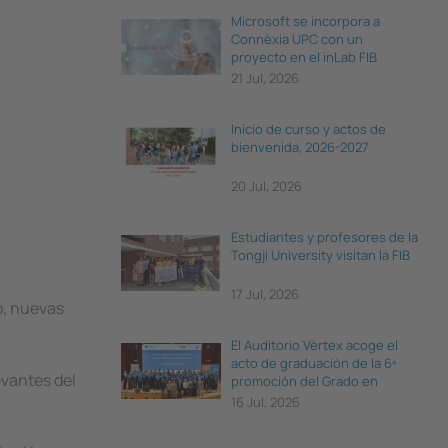
Microsoft se incorpora a
Connèxia UPC con un
proyecto en el inLab FIB
21 Jul, 2026
Inicio de curso y actos de
bienvenida, 2026-2027
20 Jul, 2026
Estudiantes y profesores de la
Tongji University visitan la FIB
17 Jul, 2026
o, nuevas
El Auditorio Vèrtex acoge el
acto de graduación de la 6ª
evantes del
promoción del Grado en
Ciencia e Ingeniería de Datos
16 Jul, 2026