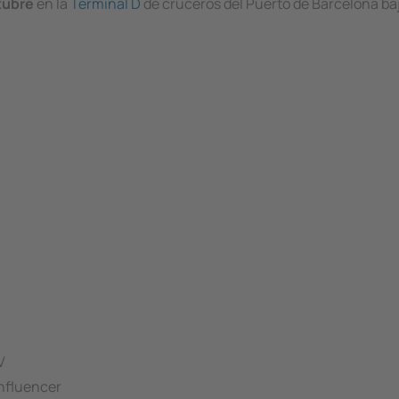
ctubre
en la
Terminal D
de cruceros del Puerto de Barcelona baj
V
nfluencer