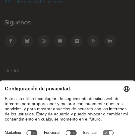
informacio@fib.upc.edu
Síguenos
Grados
Másteres
Movilidad Internacional
Investigación
Empresa
La FIB