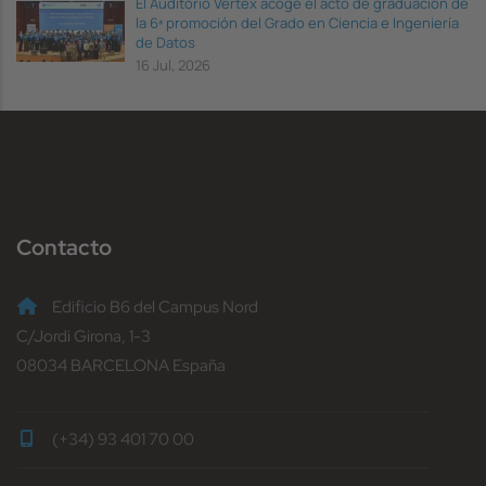
El Auditorio Vèrtex acoge el acto de graduación de
la 6ª promoción del Grado en Ciencia e Ingeniería
de Datos
16 Jul, 2026
Contacto
Edificio B6 del Campus Nord
C/Jordi Girona, 1-3
08034 BARCELONA España
(+34) 93 401 70 00