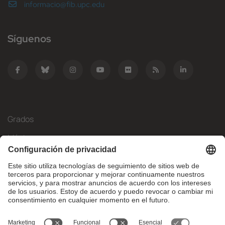
informacio@fib.upc.edu
Síguenos
Grados
Másteres
Movilidad Internacional
Investigación
Empresa
La FIB