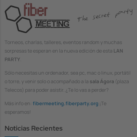
Image
Torneo
s
, charlas, taller
e
s, eventos random y muchas
sorpresas te espera
n
en la nueva e
d
ición de esta
LAN
PARTY
.
Sólo necesitas un ordenador, sea pc, mac o linux, portátil
o torr
e
, y venir solo o aco
m
pañado a la
sala Ágora
(plaza
Telecos) para pod
e
r asistir. ¿Te lo va
s
a perder?
Más info en:
fibermeeting.fiberparty.org
¡Te
esperamos!
Noticias Recientes