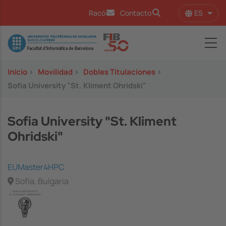
Pasar al contenido principal
ES
Racó
Contacto
Lista
Image
Inicio
>
Movilidad
>
Dobles Titulaciones
>
Sofia University "St. Kliment Ohridski"
Sofia University "St. Kliment
Ohridski"
EUMaster4HPC
Sofía, Bulgaria