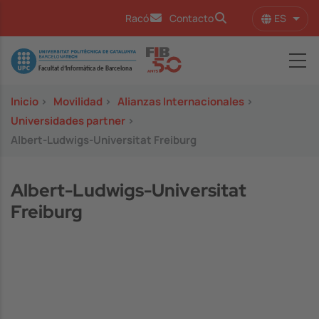
Pasar al contenido principal
ES
Racó
Contacto
Lista
Image
Inicio
>
Movilidad
>
Alianzas Internacionales
>
Universidades partner
>
Albert-Ludwigs-Universitat Freiburg
Albert-Ludwigs-Universitat
Freiburg