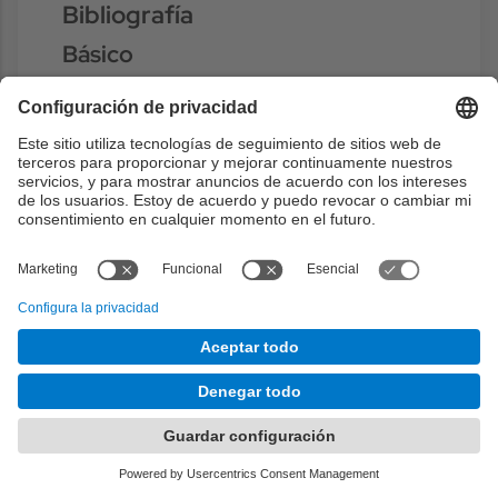
Bibliografía
Básico
Pattern recognition and machine
learning
- Bishop, C.M, Springer, 2006.
ISBN: 0387310738
https://discovery.upc.edu/discovery/fulldi
splay?
docid=alma991003157379706711&contex
t=L&vid=34CSUC_UPC:VU1&lang=ca
Pattern classification
- Duda, .R.O.; Hart,
P.E.; Stork, D.G, John Wiley & Sons, 2001.
ISBN: 0471056693
https://discovery.upc.edu/discovery/fulldi
splay?
docid=alma991002131619706711&context
=L&vid=34CSUC_UPC:VU1&lang=ca