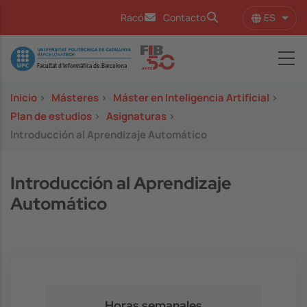
Pasar al contenido principal
ES
Racó
Contacto
Lista
Image
Inicio
>
Másteres
>
Máster en Inteligencia Artificial
>
Plan de estudios
>
Asignaturas
>
Introducción al Aprendizaje Automático
Introducción al Aprendizaje
Automático
Horas semanales