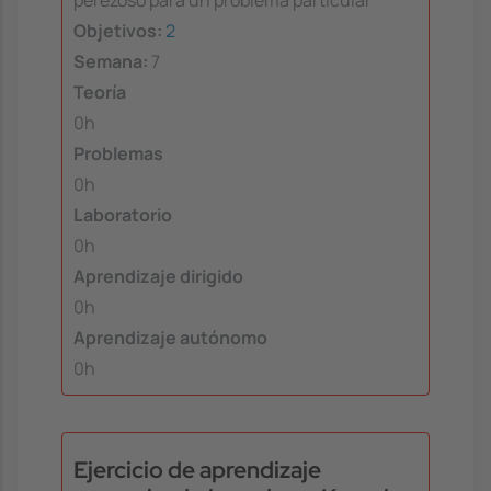
perezoso para un problema particular
Objetivos:
2
Semana:
7
Teoría
0h
Problemas
0h
Laboratorio
0h
Aprendizaje dirigido
0h
Aprendizaje autónomo
0h
Ejercicio de aprendizaje