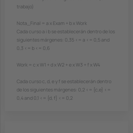
trabajo)
Nota_Final = a x Exam + b x Work
Cada curso a i b se establecerán dentro de los
siguientes márgenes: 0,35 <= a <= 0,5 and
0,3 <= b <= 0,6
Work = c x W1 + d x W2 + e x W3 + f x W4
Cada curso c, d, e y f se establecerán dentro
de los siguientes márgenes: 0,2 <= {c,e} <=
0,4 and 0,1 <= {d, f} <= 0,2