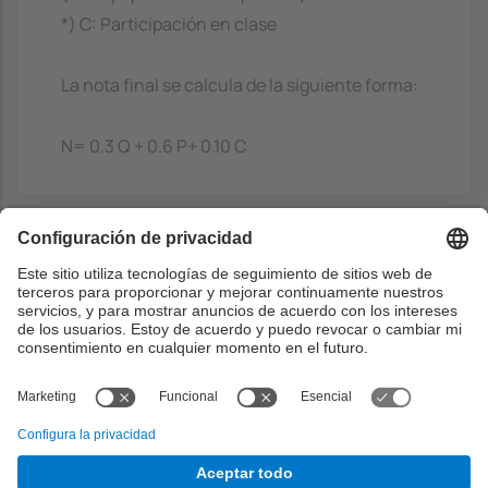
*) C: Participación en clase
La nota final se calcula de la siguiente forma:
N= 0.3 Q + 0.6 P+ 0.10 C
Bibliografía
Básico
Health Research Policy and Systems
-
Gibert K, C. García-Alonso, L. Salvador
Carulla , Health Research Policy and
Systems, 2010 8(28):1-16..
http://cataleg.upc.edu/record=b1409735