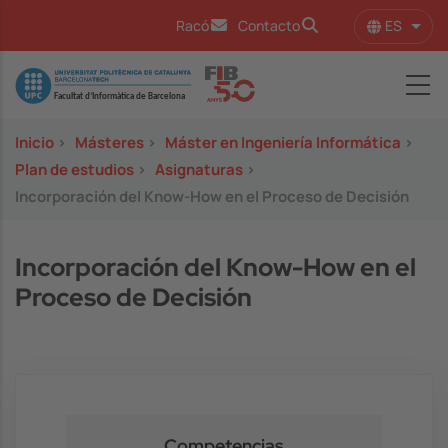
Pasar al contenido principal
ES
Racó
Contacto
Lista
Image
Inicio
>
Másteres
>
Máster en Ingeniería Informática
>
Plan de estudios
>
Asignaturas
>
Incorporación del Know-How en el Proceso de Decisión
Incorporación del Know-How en el
Proceso de Decisión
Competencias