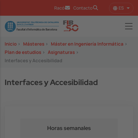
Pasar al contenido principal
ES
Racó
Contacto
Lista
Image
Inicio
>
Másteres
>
Máster en Ingeniería Informática
>
Plan de estudios
>
Asignaturas
>
Interfaces y Accesibilidad
Interfaces y Accesibilidad
Horas semanales