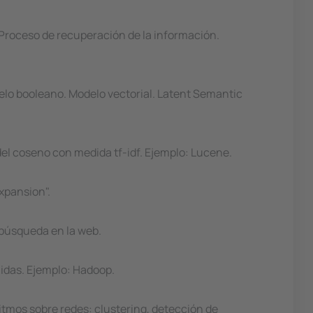
 Proceso de recuperación de la información.
elo booleano. Modelo vectorial. Latent Semantic
del coseno con medida tf-idf. Ejemplo: Lucene.
xpansion".
 búsqueda en la web.
uidas. Ejemplo: Hadoop.
ritmos sobre redes: clustering, detección de