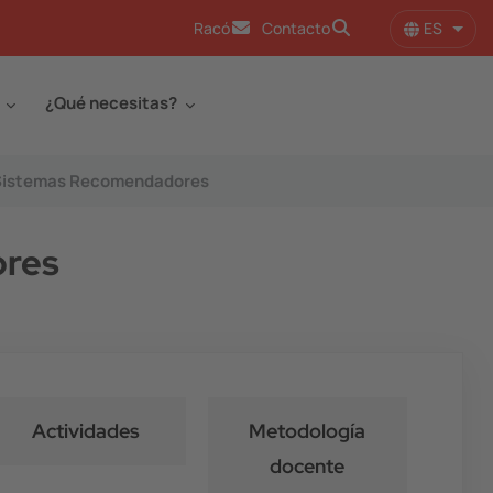
ES
Racó
Contacto
Lista
¿Qué necesitas?
y Sistemas Recomendadores
ores
Actividades
Metodología
docente