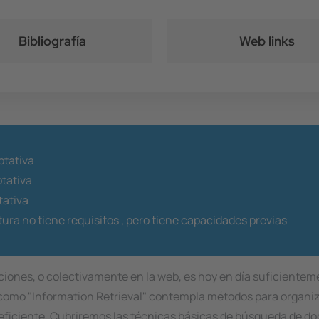
Bibliografía
Web links
tativa
ptativa
tativa
ura no tiene requisitos ,
pero tiene capacidades previas
ciones, o colectivamente en la web, es hoy en día suficiente
mo "Information Retrieval" contempla métodos para organiza
eficiente. Cubriremos las técnicas básicas de búsqueda de d