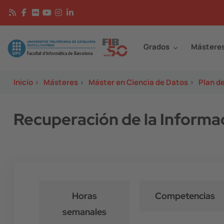
Pasar al contenido principal
Continguts
Image
Grados
Mástere
Inicio
>
Másteres
>
Máster en Ciencia de Datos
>
Plan d
Recuperación de la Inform
Horas
Competencias
semanales