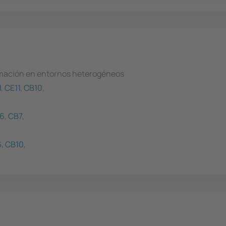
rmación en entornos heterogéneos
1
,
CE11
,
CB10
,
6
,
CB7
,
6
,
CB10
,