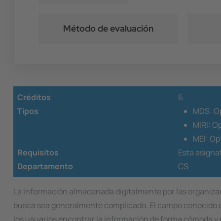
Método de evaluación
Créditos
6
Tipos
MDS: Op
MIRI: O
MEI: Op
Requisitos
Esta asignat
Departamento
CS
La información almacenada digitalmente por las organiza
busca sea generalmente complicado. El campo conocido co
los usuarios encontrar la información de forma cómoda y 