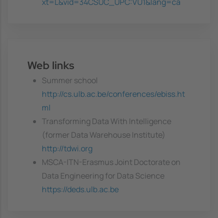
xt=L&vid=34CSUC_UPC:VU1&lang=ca
Web links
Summer school
http://cs.ulb.ac.be/conferences/ebiss.ht
ml
Transforming Data With Intelligence
(former Data Warehouse Institute)
http://tdwi.org
MSCA-ITN-Erasmus Joint Doctorate on
Data Engineering for Data Science
https://deds.ulb.ac.be