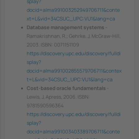
splay?
docid=alma991003252949706711&conte
xt=L&vid=34CSUC_UPC:VU1&lang=ca
Database management systems
-
Ramakrishnan, R.; Gehrke, J, McGraw-Hill,
2003. ISBN: 0071151109
https://discovery.upc.edu/discovery/fulldi
splay?
docid=alma991002855579706711&contex
t=L&vid=34CSUC_UPC:VU1&lang=ca
Cost-based oracle fundamentals
-
Lewis, J, Apress, 2006. ISBN:
9781590596364
https://discovery.upc.edu/discovery/fulldi
splay?
docid=alma991003403389706711&conte