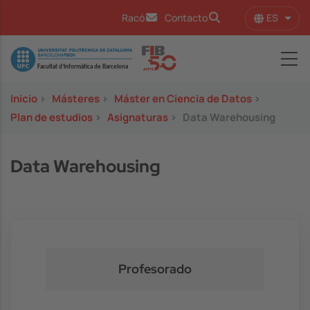
Pasar al contenido principal
ES
Racó
Contacto
Lista
Image
Inicio
>
Másteres
>
Máster en Ciencia de Datos
>
Plan de estudios
>
Asignaturas
>
Data Warehousing
Data Warehousing
Profesorado