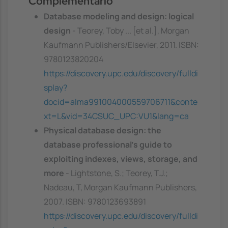
Complementario
Database modeling and design: logical
design
- Teorey, Toby ... [et al.], Morgan
Kaufmann Publishers/Elsevier, 2011. ISBN:
9780123820204
https://discovery.upc.edu/discovery/fulldi
splay?
docid=alma991004000559706711&conte
xt=L&vid=34CSUC_UPC:VU1&lang=ca
Physical database design: the
database professional's guide to
exploiting indexes, views, storage, and
more
- Lightstone, S.; Teorey, T.J.;
Nadeau, T, Morgan Kaufmann Publishers,
2007. ISBN: 9780123693891
https://discovery.upc.edu/discovery/fulldi