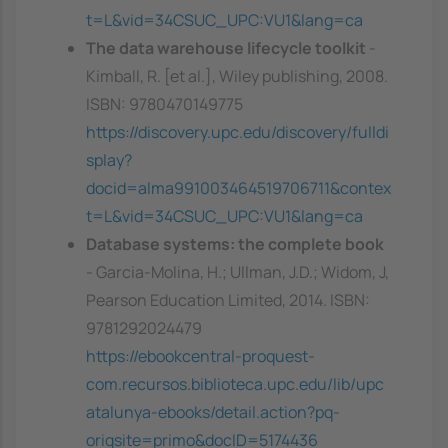
t=L&vid=34CSUC_UPC:VU1&lang=ca
The data warehouse lifecycle toolkit
-
Kimball, R. [et al.], Wiley publishing, 2008.
ISBN: 9780470149775
https://discovery.upc.edu/discovery/fulldi
splay?
docid=alma991003464519706711&contex
t=L&vid=34CSUC_UPC:VU1&lang=ca
Database systems: the complete book
- Garcia-Molina, H.; Ullman, J.D.; Widom, J,
Pearson Education Limited, 2014. ISBN:
9781292024479
https://ebookcentral-proquest-
com.recursos.biblioteca.upc.edu/lib/upc
atalunya-ebooks/detail.action?pq-
origsite=primo&docID=5174436