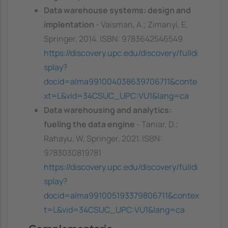
Data warehouse systems: design and
implentation
- Vaisman, A.; Zimanyi, E,
Springer, 2014. ISBN: 9783642546549
https://discovery.upc.edu/discovery/fulldi
splay?
docid=alma991004038639706711&conte
xt=L&vid=34CSUC_UPC:VU1&lang=ca
Data warehousing and analytics:
fueling the data engine
- Taniar, D.;
Rahayu, W, Springer, 2021. ISBN:
9783030819781
https://discovery.upc.edu/discovery/fulldi
splay?
docid=alma991005193379806711&contex
t=L&vid=34CSUC_UPC:VU1&lang=ca