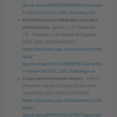
docid=alma991003628169706711&contex
t=L&vid=34CSUC_UPC:VU1&lang=ca
Multidimensional databases and data
warehousing
- Jensen, C.S.; Pedersen,
T.B.; Thomsen, C.W, Morgan & Claypool,
2010. ISBN: 9781608455379
https://discovery.upc.edu/discovery/fulldi
splay?
docid=alma991003948319706711&contex
t=L&vid=34CSUC_UPC:VU1&lang=ca
Corporate information factory
- Inmon,
William H; Imhoff, Claudia; Sousa, Ryan,
John Wiley, 2001. ISBN: 0471399612
https://discovery.upc.edu/discovery/fulldi
splay?
docid=alma991003133419706711&contex