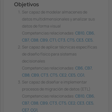
Objetivos
Ser capaz de modelar almacenes de
datos multidimensionales y analizar sus
datos de forma visual
Competencias relacionadas:
CB10
,
CB6
,
CB7
,
CB8
,
CB9
,
CT1
,
CT3
,
CT5
,
CE3
,
CE5
,
Ser capaz de aplicar técnicas específicas
de diseño físico para sistemas
decisionales
Competencias relacionadas:
CB6
,
CB7
,
CB8
,
CB9
,
CT3
,
CT5
,
CE2
,
CE5
,
CG1
,
Ser capaz de diseñar e implementar
procesos de migración de datos (ETL)
Competencias relacionadas:
CB10
,
CB6
,
CB7
,
CB8
,
CB9
,
CT3
,
CT5
,
CE2
,
CE3
,
CE5
,
CE7
,
CG1
,