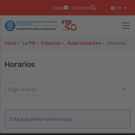
Pasar al contenido principal
ES
Racó
Contacto
Lista
Image
Inicio
>
La FIB
>
Espacios
>
Aulas docentes
>
Horarios
Horarios
Este aula tiene horario vacío.