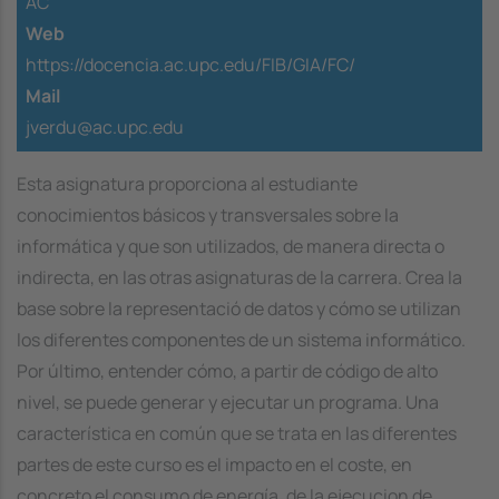
AC
Web
https://docencia.ac.upc.edu/FIB/GIA/FC/
Mail
jverdu@ac.upc.edu
Esta asignatura proporciona al estudiante
conocimientos básicos y transversales sobre la
informática y que son utilizados, de manera directa o
indirecta, en las otras asignaturas de la carrera. Crea la
base sobre la representació de datos y cómo se utilizan
los diferentes componentes de un sistema informático.
Por último, entender cómo, a partir de código de alto
nivel, se puede generar y ejecutar un programa. Una
característica en común que se trata en las diferentes
partes de este curso es el impacto en el coste, en
concreto el consumo de energía, de la ejecucion de