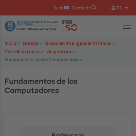
Pasar al contenido principal
ES
Racó
Contacto
Lista
Image
Inicio
>
Grados
>
Grado en Inteligencia Artificial
>
Plan de estudios
>
Asignaturas
>
Fundamentos de los Computadores
Fundamentos de los
Computadores
Profesorado