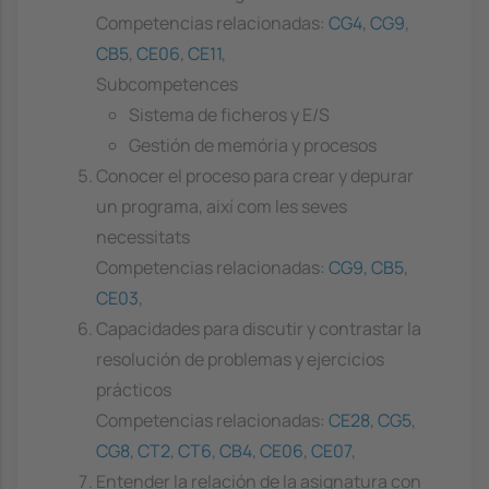
Competencias relacionadas:
CG4
,
CG9
,
CB5
,
CE06
,
CE11
,
Subcompetences
Sistema de ficheros y E/S
Gestión de memória y procesos
Conocer el proceso para crear y depurar
un programa, així com les seves
necessitats
Competencias relacionadas:
CG9
,
CB5
,
CE03
,
Capacidades para discutir y contrastar la
resolución de problemas y ejercicios
prácticos
Competencias relacionadas:
CE28
,
CG5
,
CG8
,
CT2
,
CT6
,
CB4
,
CE06
,
CE07
,
Entender la relación de la asignatura con