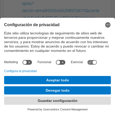
splay?
docid=alma991004062589706711&conte
xt=L&vid=34CSUC_UPC:VU1&lang=ca
Web links
Documentació de l'assignatura
https://docencia.ac.upc.edu/FIB/GIA/FC/
Capacidades previas
Ninguna en especial. Las correspondientes de