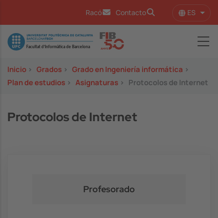
Pasar al contenido principal
ES
Racó
Contacto
Lista
Image
Inicio
>
Grados
>
Grado en Ingeniería informática
>
Plan de estudios
>
Asignaturas
>
Protocolos de Internet
Protocolos de Internet
Profesorado