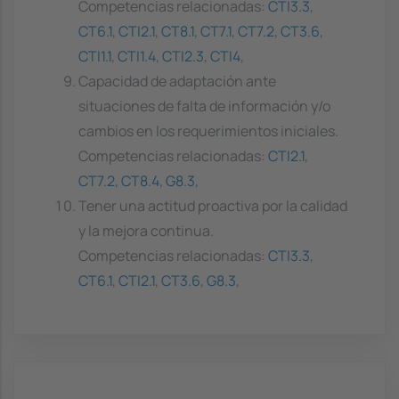
Competencias relacionadas:
CTI3.3
,
CT6.1
,
CTI2.1
,
CT8.1
,
CT7.1
,
CT7.2
,
CT3.6
,
CTI1.1
,
CTI1.4
,
CTI2.3
,
CTI4
,
Capacidad de adaptación ante
situaciones de falta de información y/o
cambios en los requerimientos iniciales.
Competencias relacionadas:
CTI2.1
,
CT7.2
,
CT8.4
,
G8.3
,
Tener una actitud proactiva por la calidad
y la mejora continua.
Competencias relacionadas:
CTI3.3
,
CT6.1
,
CTI2.1
,
CT3.6
,
G8.3
,