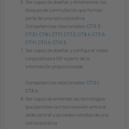
Ser capaz de diseñar y dimensionar los
bloques de conmutación que forman
parte de una red corporativa
Competencias relacionadas:
CTI3.3
,
CTI2.1
,
CT8.1
,
CT7.1
,
CT7.2
,
CT8.4
,
CT3.6
,
CTI1.1
,
CTI1.4
,
CTI2.3
,
Ser capaz de diseñar y configurar redes
corporativas e ISP a partir de la
información proporcionada.
Competencias relacionadas:
CTI2.1
,
CT8.4
,
Ser capaz de entender las tecnologías
que permiten la interconexión entre la
sede central y las sedes remotas de una
red corporativa