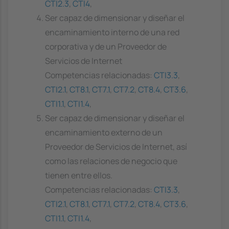
CTI2.3
,
CTI4
,
Ser capaz de dimensionar y diseñar el
encaminamiento interno de una red
corporativa y de un Proveedor de
Servicios de Internet
Competencias relacionadas:
CTI3.3
,
CTI2.1
,
CT8.1
,
CT7.1
,
CT7.2
,
CT8.4
,
CT3.6
,
CTI1.1
,
CTI1.4
,
Ser capaz de dimensionar y diseñar el
encaminamiento externo de un
Proveedor de Servicios de Internet, así
como las relaciones de negocio que
tienen entre ellos.
Competencias relacionadas:
CTI3.3
,
CTI2.1
,
CT8.1
,
CT7.1
,
CT7.2
,
CT8.4
,
CT3.6
,
CTI1.1
,
CTI1.4
,