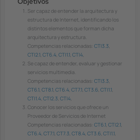
Objetivos
Ser capaz de entender la arquitectura y
estructura de Internet, identificando los
distintos elementos que forman dicha
arquitectura y estructura.
Competencias relacionadas:
CTI3.3
,
CTI2.1
,
CT6.4
,
CTI1.1
,
CTI4
,
Se capaz de entender, evaluar y gestionar
servicios multimedia.
Competencias relacionadas:
CTI3.3
,
CT6.1
,
CT8.1
,
CT6.4
,
CT7.1
,
CT3.6
,
CTI1.1
,
CTI1.4
,
CTI2.3
,
CTI4
,
Conocer los servicios que ofrece un
Proveedor de Servicios de Internet
Competencias relacionadas:
CT6.1
,
CTI2.1
,
CT6.4
,
CT7.1
,
CT7.3
,
CT8.4
,
CT3.6
,
CTI1.1
,