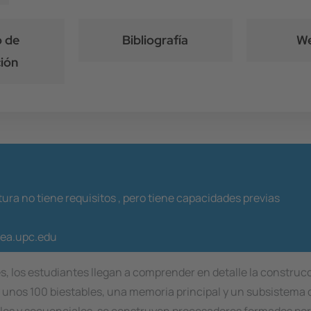
 de
Bibliografía
We
ión
ura no tiene requisitos ,
pero tiene capacidades previas
nea.upc.edu
es, los estudiantes llegan a comprender en detalle la constr
unos 100 biestables, una memoria principal y un subsistema d