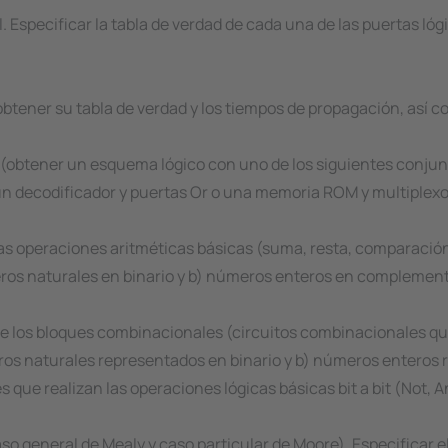
 Especificar la tabla de verdad de cada una de las puertas lógi
btener su tabla de verdad y los tiempos de propagación, así
(obtener un esquema lógico con uno de los siguientes conjunt
n decodificador y puertas Or o una memoria ROM y multiplexo
 las operaciones aritméticas básicas (suma, resta, comparación
ros naturales en binario y b) números enteros en complement
de los bloques combinacionales (circuitos combinacionales que
ros naturales representados en binario y b) números enteros
que realizan las operaciones lógicas básicas bit a bit (Not, An
aso general de Mealy y caso particular de Moore). Especificar 