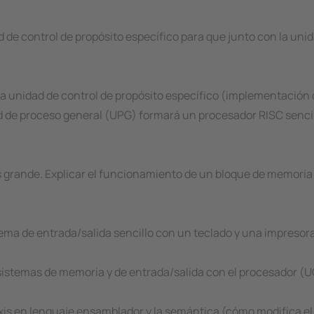
ad de control de propósito específico para que junto con la u
na unidad de control de propósito específico (implementación 
 de proceso general (UPG) formará un procesador RISC sencillo
os grande. Explicar el funcionamiento de un bloque de memor
ema de entrada/salida sencillo con un teclado y una impresora
bsistemas de memoria y de entrada/salida con el procesador 
axis en lenguaje ensamblador y la semántica (cómo modifica e