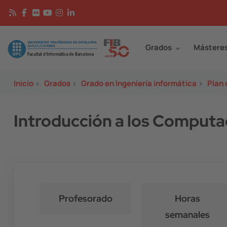
Pasar al contenido principal
Continguts
Image
Grados
Mástere
Inicio
>
Grados
>
Grado en Ingeniería informática
>
Plan 
Introducción a los Comput
Profesorado
Horas
semanales