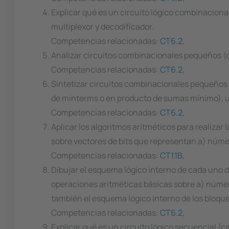
Explicar qué es un circuito lógico combinacional.
multiplexor y decodificador.
Competencias relacionadas:
CT6.2
,
Analizar circuitos combinacionales pequeños (o
Competencias relacionadas:
CT6.2
,
Sintetizar circuitos combinacionales pequeños 
de minterms o en producto de sumas mínimo), u
Competencias relacionadas:
CT6.2
,
Aplicar los algoritmos aritméticos para realizar
sobre vectores de bits que representan a) núme
Competencias relacionadas:
CT1.1B
,
Dibujar el esquema lógico interno de cada uno 
operaciones aritméticas básicas sobre a) núme
también el esquema lógico interno de los bloques 
Competencias relacionadas:
CT6.2
,
Explicar qué es un circuito lógico secuencial (c