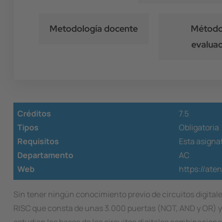
Metodología docente
Método
evaluac
Créditos
7.5
Tipos
Obligatoria
Requisitos
Esta asignat
Departamento
AC
Web
https://ate
Sin tener ningún conocimiento previo de circuitos digital
RISC que consta de unas 3.000 puertas (NOT, AND y OR) y 