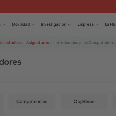
s
Movilidad
Investigación
Empresa
La FIB
de estudios
>
Asignaturas
>
Introducción a los Computadore
adores
Competencias
Objetivos