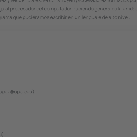
nales y secuenciales, se construyen procesadores formados po
lega al procesador del computador haciendo generales la unida
grama que pudiéramos escribir en un lenguaje de alto nivel.
lopez@upc.edu)
u)