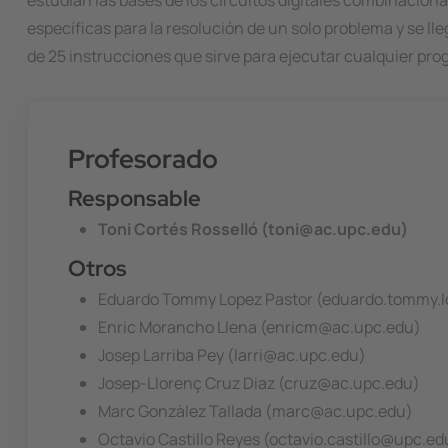
estudian las bases de los circuitos digitales combinacio
específicas para la resolución de un solo problema y se l
de 25 instrucciones que sirve para ejecutar cualquier pro
Profesorado
Responsable
Toni Cortés Rosselló (toni@ac.upc.edu)
Otros
Eduardo Tommy Lopez Pastor (eduardo.tommy.
Enric Morancho Llena (enricm@ac.upc.edu)
Josep Larriba Pey (larri@ac.upc.edu)
Josep-Llorenç Cruz Diaz (cruz@ac.upc.edu)
Marc Gonzàlez Tallada (marc@ac.upc.edu)
Octavio Castillo Reyes (octavio.castillo@upc.ed