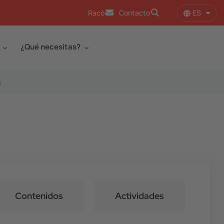
ES
Racó
Contacto
Lista
¿Qué necesitas?
s
Contenidos
Actividades