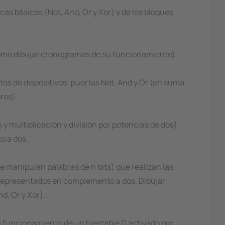
cas básicas (Not, And, Or y Xor) y de los bloques
 como dibujar cronogramas de su funcionamiento).
os de dispositivos: puertas Not, And y Or (en suma
res).
 y multiplicación y división por potencias de dos)
o a dos.
 manipulan palabras de n bits) que realizan las
 representados en complemento a dos. Dibujar
d, Or y Xor).
el funcionamiento de un biestable D activado por