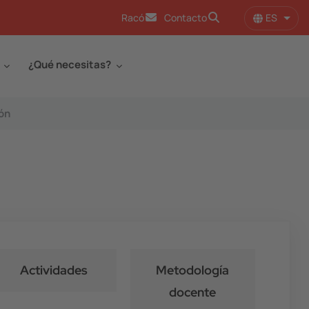
ES
Racó
Contacto
Lista
¿Qué necesitas?
ón
Actividades
Metodología
docente