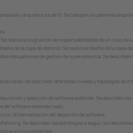
esarial y arquitectura de SI. Se trabajan los patrones arquit
pas
 Se realiza la asignación de responsabilidades de un caso de us
diseño de la capa de dominio. Se realiza el diseño de la capa de
dian dos patrones de gestión de la persistencia. Se describen 
licaciones. Se describen diferentes niveles y topologías de in
adquisición y selección de software estándar. Se describen los 
es del software estandarizado.
ucció:)Externalización del desarrollo de software
fshoring. Se describen las estrategias a seguir, las decision
ventajas e inconvenientes.