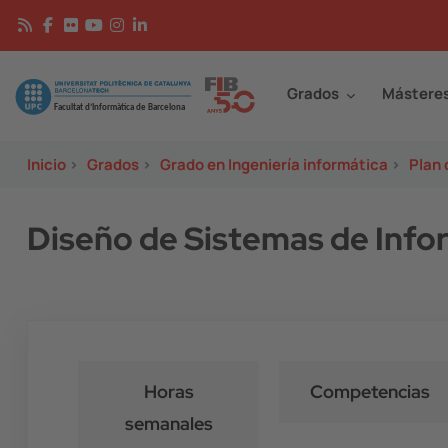
Pasar al contenido principal
Continguts
Image
Grados
Mástere
Inicio
>
Grados
>
Grado en Ingeniería informática
>
Plan 
Diseño de Sistemas de Info
Horas
Competencias
semanales