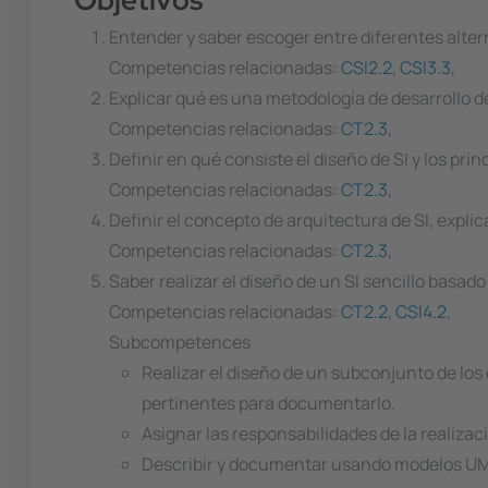
Entender y saber escoger entre diferentes alter
Competencias relacionadas:
CSI2.2
,
CSI3.3
,
Explicar qué es una metodología de desarrollo de
Competencias relacionadas:
CT2.3
,
Definir en qué consiste el diseño de SI y los pri
Competencias relacionadas:
CT2.3
,
Definir el concepto de arquitectura de SI, expli
Competencias relacionadas:
CT2.3
,
Saber realizar el diseño de un SI sencillo basad
Competencias relacionadas:
CT2.2
,
CSI4.2
,
Subcompetences
Realizar el diseño de un subconjunto de los
pertinentes para documentarlo.
Asignar las responsabilidades de la realiza
Describir y documentar usando modelos UML 