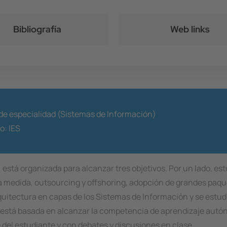
Bibliografía
Web links
 de especialidad (Sistemas de Información)
to:
IES
stá organizada para alcanzar tres objetivos. Por un lado, estu
a medida, outsourcing y offshoring, adopción de grandes paque
 arquitectura en capas de los Sistemas de Información y se estud
ra está basada en alcanzar la competencia de aprendizaje autó
 del estudiante y con debates y discusiones en clase.