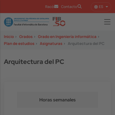
Pasar al contenido principal
ES
Racó
Contacto
Lista
Image
Inicio
>
Grados
>
Grado en Ingeniería informática
>
Plan de estudios
>
Asignaturas
>
Arquitectura del PC
Arquitectura del PC
Horas semanales