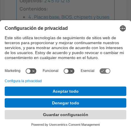
Objetivos:
2
4
5
10
12
13
Contenidos:
4 . Placas base, BIOS, chipsets y buses
Teoría
2h
Problemas
0h
Laboratorio
0h
Aprendizaje dirigido
0h
Aprendizaje autónomo
0.8h
Cuarta sesión de presentaciones