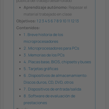
pública del trabajo desarrollado
Aprendizaje autónomo:
Repasar el
material trabajado en clase
Objetivos:
1
2
3
4
5
6
7
8
9
10
11
12
13
Contenidos:
1 . Breve historia de los
microprocesadores
2 . Microprocesadores para PCs
3 . Memorias de los PCs
4 . Placas base, BIOS, chipsets y buses
5 . Tarjetas gráficas
6 . Dispositivos de almacenamiento:
Discos duros, CD, DVD, otros
7 . Dispositivos de entrada/salida
8 . Software de evaluación de
prestaciones