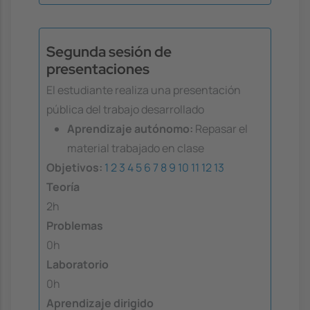
Segunda sesión de
presentaciones
El estudiante realiza una presentación
pública del trabajo desarrollado
Aprendizaje autónomo:
Repasar el
material trabajado en clase
Objetivos:
1
2
3
4
5
6
7
8
9
10
11
12
13
Teoría
2h
Problemas
0h
Laboratorio
0h
Aprendizaje dirigido