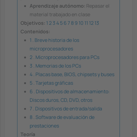
Aprendizaje autónomo:
Repasar el
material trabajado en clase
Objetivos:
1
2
3
4
5
6
7
8
9
10
11
12
13
Contenidos:
1 . Breve historia de los
microprocesadores
2 . Microprocesadores para PCs
3 . Memorias de los PCs
4 . Placas base, BIOS, chipsets y buses
5 . Tarjetas gráficas
6 . Dispositivos de almacenamiento:
Discos duros, CD, DVD, otros
7 . Dispositivos de entrada/salida
8 . Software de evaluación de
prestaciones
Teoría