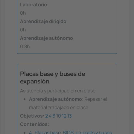
Laboratorio
0h
Aprendizaje dirigido
0h
Aprendizaje autónomo
0.8h
Placas base y buses de
expansión
Asistencia y participación en clase
Aprendizaje autónomo:
Repasar el
material trabajado en clase
Objetivos:
2
4
6
10
12
13
Contenidos:
4 . Placas base, BIOS, chipsets y buses