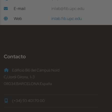
E-mail
inlab@fib.upc.edu
Web
inlab.fib.upc.edu
Contacto
Edificio B6 del Campus Nord
C/Jordi Girona, 1-3
08034 BARCELONA España
(+34) 93 401 70 00