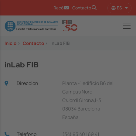
Pasar al contenido principal
ES
Racó
Contacto
Lista
Image
Inicio
>
Contacto
>
inLab FIB
inLab FIB
Dirección
Planta -1 edificio B6 del
Campus Nord
C/Jordi Girona,1-3
08034 Barcelona
España
Teléfono
(34) 93 401 69 41