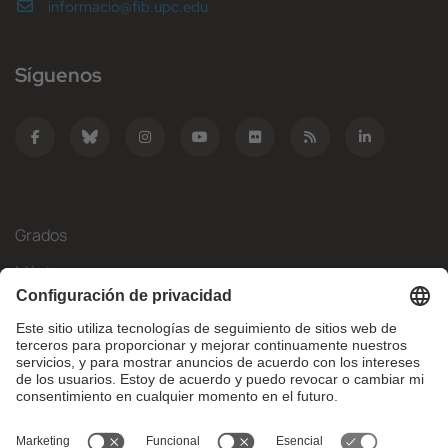
informacio@fib.upc.edu
Síguenos
Grados
Másteres
Movilidad Internacional
Investigación
Empresa
La FIB