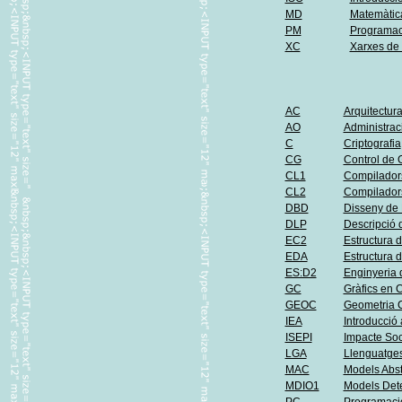
MD
Matemàtica
PM
Programac
XC
Xarxes de
AC
Arquitectur
AO
Administrac
C
Criptografia
CG
Control de 
CL1
Compiladors
CL2
Compiladors
DBD
Disseny de
DLP
Descripció 
EC2
Estructura 
EDA
Estructura 
ES:D2
Enginyeria d
GC
Gràfics en
GEOC
Geometria 
IEA
Introducció
ISEPI
Impacte Soci
LGA
Llenguatges
MAC
Models Abst
MDIO1
Models Deter