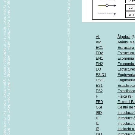
AL
Àlgebra
(6
AM
Anàlisi Ma
EC1
Estructura
EDA
Estructura
EN1
Economia 
EN2
Economia I
EO
Estructure
ES:D1
Enginyeria
ES:E
Enginyeria
ES1
Estadística
ES2
Estadística 
F
Física
(9)
FBD
Fitxers i 
GSI
Gestió de 
IBD
Introducci
IC
Introducci
IL
Introducci
IP
Iniciació 
ISO
Introducci