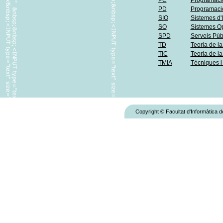
PC
Programaci
PD
Programació
SIO
Sistemes d'
SO
Sistemes Op
SPD
Serveis Púb
TD
Teoria de la
TIC
Teoria de la
TMIA
Tècniques i 
Copyright © Facultat d'Informàtica 