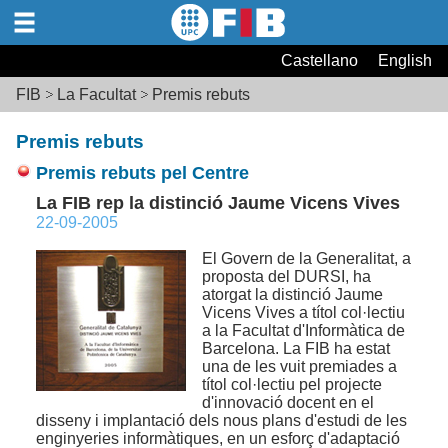
Castellano
English
FIB
La Facultat
Premis rebuts
Premis rebuts
Premis rebuts pel Centre
La FIB rep la distinció Jaume Vicens Vives
22-09-2005
El Govern de la Generalitat, a
proposta del DURSI, ha
atorgat la distinció Jaume
Vicens Vives a títol col·lectiu
a la Facultat d'Informàtica de
Barcelona. La FIB ha estat
una de les vuit premiades a
títol col·lectiu pel projecte
d'innovació docent en el
disseny i implantació dels nous plans d'estudi de les
enginyeries informàtiques, en un esforç d'adaptació