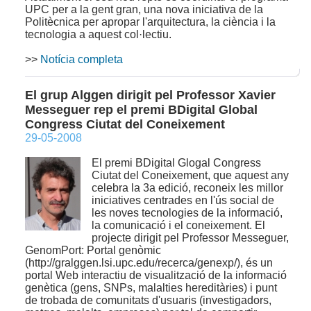
UPC per a la gent gran, una nova iniciativa de la
Politècnica per apropar l'arquitectura, la ciència i la
tecnologia a aquest col·lectiu.
>>
Notícia completa
El grup Alggen dirigit pel Professor Xavier
Messeguer rep el premi BDigital Global
Congress Ciutat del Coneixement
29-05-2008
El premi BDigital Glogal Congress
Ciutat del Coneixement, que aquest any
celebra la 3a edició, reconeix les millor
iniciatives centrades en l'ús social de
les noves tecnologies de la informació,
la comunicació i el coneixement. El
projecte dirigit pel Professor Messeguer,
GenomPort: Portal genòmic
(http://gralggen.lsi.upc.edu/recerca/genexp/), és un
portal Web interactiu de visualització de la informació
genètica (gens, SNPs, malalties hereditàries) i punt
de trobada de comunitats d'usuaris (investigadors,