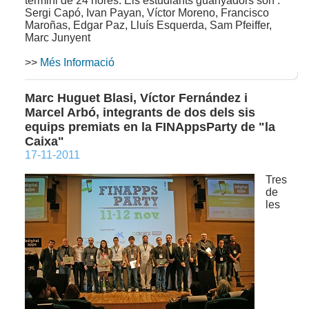
termini de 24 hores. Els estudiants guanyadors son :
Sergi Capó, Ivan Payan, Víctor Moreno, Francisco
Maroñas, Edgar Paz, Lluís Esquerda, Sam Pfeiffer,
Marc Junyent
>>
Més Informació
Marc Huguet Blasi, Víctor Fernández i
Marcel Arbó, integrants de dos dels sis
equips premiats en la FINAppsParty de "la
Caixa"
17-11-2011
Tres
de
les