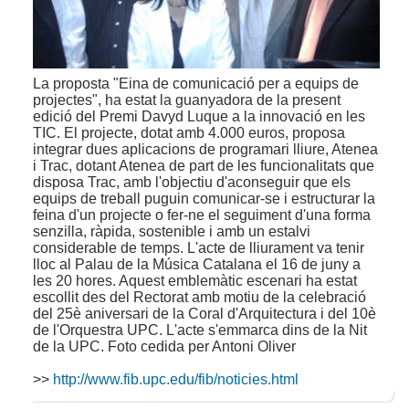
La proposta "Eina de comunicació per a equips de
projectes", ha estat la guanyadora de la present
edició del Premi Davyd Luque a la innovació en les
TIC. El projecte, dotat amb 4.000 euros, proposa
integrar dues aplicacions de programari lliure, Atenea
i Trac, dotant Atenea de part de les funcionalitats que
disposa Trac, amb l'objectiu d'aconseguir que els
equips de treball puguin comunicar-se i estructurar la
feina d'un projecte o fer-ne el seguiment d'una forma
senzilla, ràpida, sostenible i amb un estalvi
considerable de temps. L'acte de lliurament va tenir
lloc al Palau de la Música Catalana el 16 de juny a
les 20 hores. Aquest emblemàtic escenari ha estat
escollit des del Rectorat amb motiu de la celebració
del 25è aniversari de la Coral d'Arquitectura i del 10è
de l'Orquestra UPC. L'acte s'emmarca dins de la Nit
de la UPC. Foto cedida per Antoni Oliver
>>
http://www.fib.upc.edu/fib/noticies.html