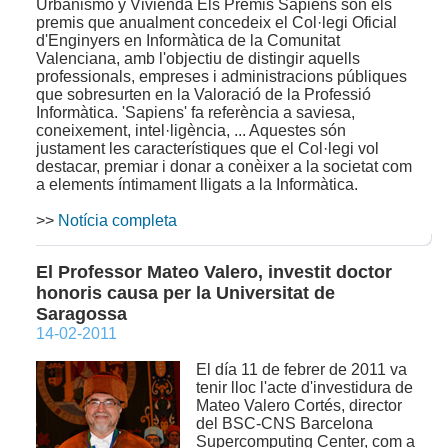
Urbanismo y Vivienda Els Premis Sapiens són els
premis que anualment concedeix el Col·legi Oficial
d'Enginyers en Informàtica de la Comunitat
Valenciana, amb l'objectiu de distingir aquells
professionals, empreses i administracions públiques
que sobresurten en la Valoració de la Professió
Informàtica. 'Sapiens' fa referència a saviesa,
coneixement, intel·ligència, ... Aquestes són
justament les característiques que el Col·legi vol
destacar, premiar i donar a conèixer a la societat com
a elements íntimament lligats a la Informàtica.
>>
Notícia completa
El Professor Mateo Valero, investit doctor
honoris causa per la Universitat de
Saragossa
14-02-2011
El día 11 de febrer de 2011 va
tenir lloc l'acte d'investidura de
Mateo Valero Cortés, director
del BSC-CNS Barcelona
Supercomputing Center, com a