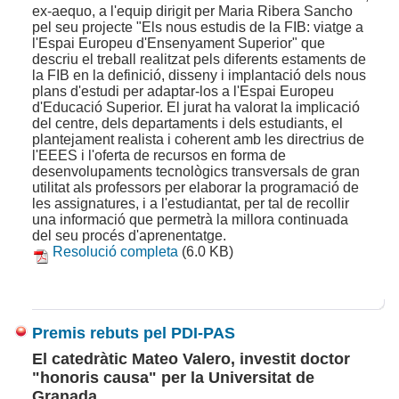
ex-aequo, a l'equip dirigit per Maria Ribera Sancho
pel seu projecte "Els nous estudis de la FIB: viatge a
l'Espai Europeu d'Ensenyament Superior" que
descriu el treball realitzat pels diferents estaments de
la FIB en la definició, disseny i implantació dels nous
plans d'estudi per adaptar-los a l'Espai Europeu
d'Educació Superior. El jurat ha valorat la implicació
del centre, dels departaments i dels estudiants, el
plantejament realista i coherent amb les directrius de
l'EEES i l'oferta de recursos en forma de
desenvolupaments tecnològics transversals de gran
utilitat als professors per elaborar la programació de
les assignatures, i a l'estudiantat, per tal de recollir
una informació que permetrà la millora continuada
del seu procés d'aprenentatge.
Resolució completa
(6.0 KB)
Premis rebuts pel PDI-PAS
El catedràtic Mateo Valero, investit doctor
"honoris causa" per la Universitat de
Granada