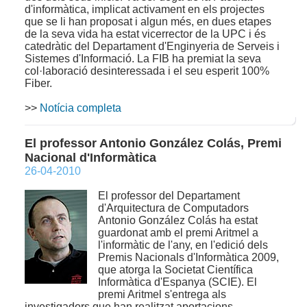
d'informàtica, implicat activament en els projectes
que se li han proposat i algun més, en dues etapes
de la seva vida ha estat vicerrector de la UPC i és
catedràtic del Departament d'Enginyeria de Serveis i
Sistemes d'Informació. La FIB ha premiat la seva
col·laboració desinteressada i el seu esperit 100%
Fiber.
>>
Notícia completa
El professor Antonio González Colás, Premi
Nacional d'Informàtica
26-04-2010
El professor del Departament
d'Arquitectura de Computadors
Antonio González Colás ha estat
guardonat amb el premi Aritmel a
l'informàtic de l'any, en l'edició dels
Premis Nacionals d'Informàtica 2009,
que atorga la Societat Científica
Informàtica d'Espanya (SCIE). El
premi Aritmel s'entrega als
investigadors que han realitzat aportacions