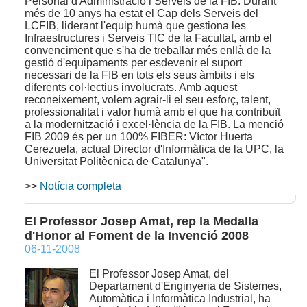
Personal d'Administració i Serveis de la FIB. Durant
més de 10 anys ha estat el Cap dels Serveis del
LCFIB, liderant l'equip humà que gestiona les
Infraestructures i Serveis TIC de la Facultat, amb el
convenciment que s'ha de treballar més enllà de la
gestió d'equipaments per esdevenir el suport
necessari de la FIB en tots els seus àmbits i els
diferents col·lectius involucrats. Amb aquest
reconeixement, volem agrair-li el seu esforç, talent,
professionalitat i valor humà amb el que ha contribuït
a la modernització i excel·lència de la FIB. La menció
FIB 2009 és per un 100% FIBER: Víctor Huerta
Cerezuela, actual Director d'Informàtica de la UPC, la
Universitat Politècnica de Catalunya".
>>
Notícia completa
El Professor Josep Amat, rep la Medalla
d'Honor al Foment de la Invenció 2008
06-11-2008
El Professor Josep Amat, del
Departament d'Enginyeria de Sistemes,
Automàtica i Informàtica Industrial, ha