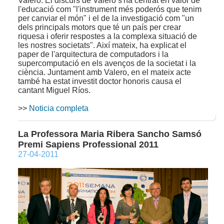
Valero. El discurs de Valero s'ha centrat en valor de
l'educació com "l'instrument més poderós que tenim
per canviar el món" i el de la investigació com "un
dels principals motors que té un país per crear
riquesa i oferir respostes a la complexa situació de
les nostres societats". Així mateix, ha explicat el
paper de l'arquitectura de computadors i la
supercomputació en els avenços de la societat i la
ciència. Juntament amb Valero, en el mateix acte
també ha estat investit doctor honoris causa el
cantant Miguel Ríos.
>>
Noticia completa
La Professora Maria Ribera Sancho Samsó
Premi Sapiens Professional 2011
27-04-2011