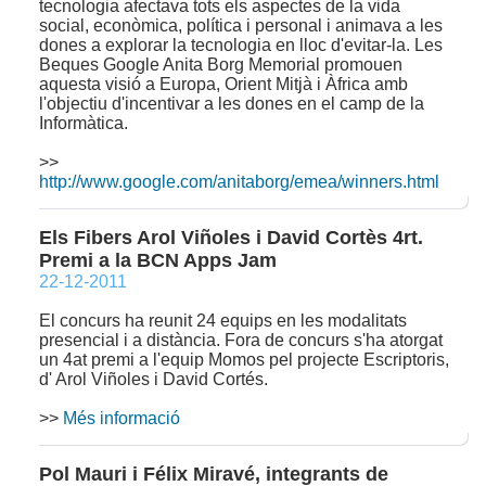
tecnologia afectava tots els aspectes de la vida
social, econòmica, política i personal i animava a les
dones a explorar la tecnologia en lloc d'evitar-la. Les
Beques Google Anita Borg Memorial promouen
aquesta visió a Europa, Orient Mitjà i Àfrica amb
l'objectiu d'incentivar a les dones en el camp de la
Informàtica.
>>
http://www.google.com/anitaborg/emea/winners.html
Els Fibers Arol Viñoles i David Cortès 4rt.
Premi a la BCN Apps Jam
22-12-2011
El concurs ha reunit 24 equips en les modalitats
presencial i a distància. Fora de concurs s'ha atorgat
un 4at premi a l'equip Momos pel projecte Escriptoris,
d' Arol Viñoles i David Cortés.
>>
Més informació
Pol Mauri i Félix Miravé, integrants de