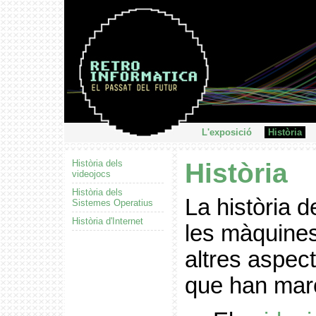
L'exposició
Història
Història dels
Història
videojocs
Història dels
La història 
Sistemes Operatius
Història d'Internet
les màquines
altres aspec
que han marc