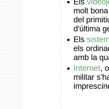
Els
videoj
molt bona
del primit
d'última g
Els
sistem
els ordina
amb la qu
Internet
, 
militar s'
imprescind