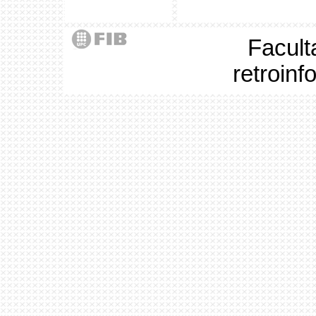
Facult
retroin