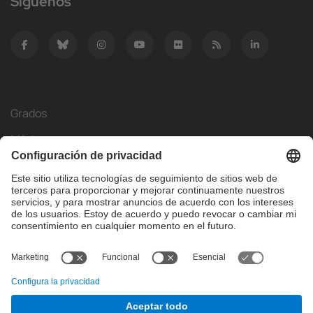
Síguenos
Grados
Másteres
Movilidad Internacional
Investigación
Empresa
La FIB
¿Qué necesitas?