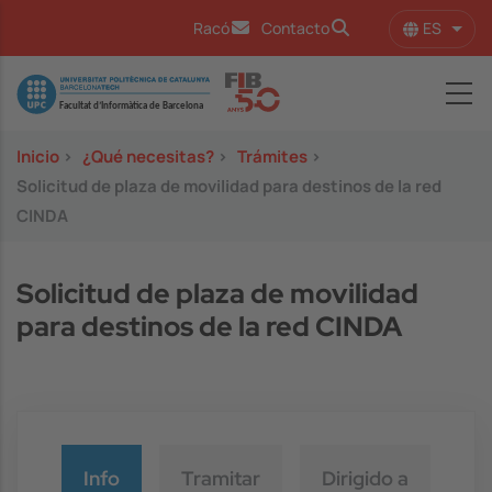
Pasar al contenido principal
ES
Racó
Contacto
Lista
Image
Inicio
>
¿Qué necesitas?
>
Trámites
>
Solicitud de plaza de movilidad para destinos de la red
CINDA
Solicitud de plaza de movilidad
para destinos de la red CINDA
Info
Tramitar
Dirigido a