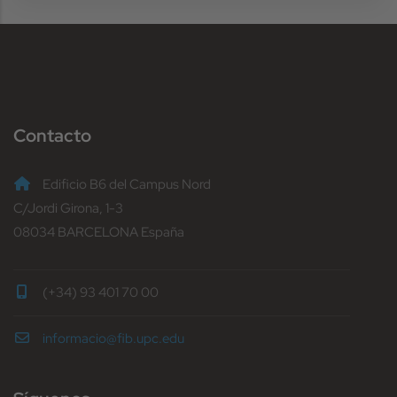
Contacto
Edificio B6 del Campus Nord
C/Jordi Girona, 1-3
08034 BARCELONA España
(+34) 93 401 70 00
informacio@fib.upc.edu