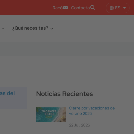
ES
Racó
Contacto
Lista
¿Qué necesitas?
as del
Noticias Recientes
Cierre por vacaciones de
verano 2026
22 Jul, 2026