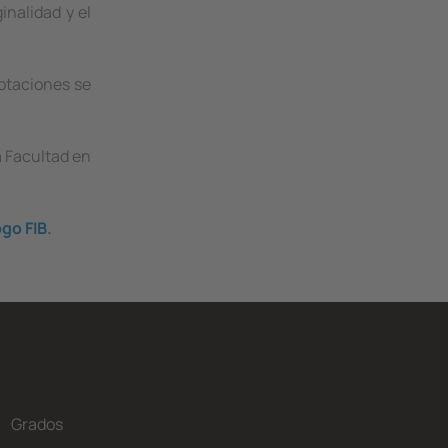
inalidad y el
votaciones se
a Facultad en
ogo FIB
.
Grados