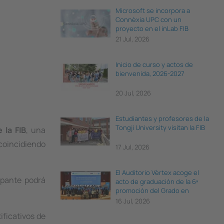
Microsoft se incorpora a
Connèxia UPC con un
proyecto en el inLab FIB
21 Jul, 2026
Inicio de curso y actos de
bienvenida, 2026-2027
20 Jul, 2026
Estudiantes y profesores de la
Tongji University visitan la FIB
 la FIB
, una
 coincidiendo
17 Jul, 2026
El Auditorio Vèrtex acoge el
ipante podrá
acto de graduación de la 6ª
promoción del Grado en
Ciencia e Ingeniería de Datos
16 Jul, 2026
ificativos de