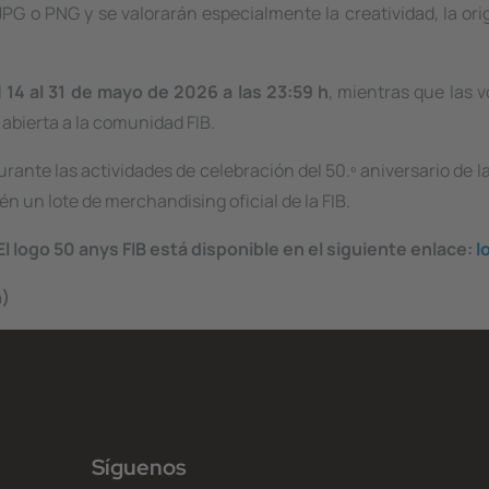
G o PNG y se valorarán especialmente la creatividad, la orig
l
14 al 31 de mayo de 2026 a las 23:59 h
, mientras que las 
abierta a la comunidad FIB.
rante las actividades de celebración del 50.º aniversario de l
n un lote de merchandising oficial de la FIB.
 El logo 50 anys FIB está disponible en el siguiente enlace:
l
n)
Síguenos