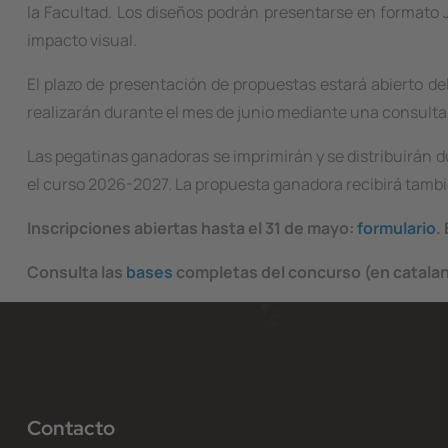
la Facultad. Los diseños podrán presentarse en formato JP
impacto visual.
El plazo de presentación de propuestas estará abierto de
realizarán durante el mes de junio mediante una consulta 
Las pegatinas ganadoras se imprimirán y se distribuirán du
el curso 2026-2027. La propuesta ganadora recibirá tambié
Inscripciones abiertas hasta el 31 de mayo:
formulario
.
Consulta las
bases
completas del concurso (en catala
Contacto