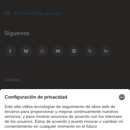
informacio@fib.upc.edu
Síguenos
Grados
Másteres
Movilidad Internacional
Investigación
Empresa