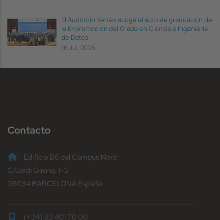
El Auditorio Vèrtex acoge el acto de graduación de
la 6ª promoción del Grado en Ciencia e Ingeniería
de Datos
16 Jul, 2026
Contacto
Edificio B6 del Campus Nord
C/Jordi Girona, 1-3
08034 BARCELONA España
(+34) 93 401 70 00