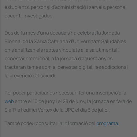
estudiants, personal d'administració i serveis, personal
docent i investigador.
Des de fa més d'una dècada s'ha celebrat la Jornada
Biennal de la Xarxa Catalana dʼUniversitats Saludables
on s'analitzen els reptes vinculats a la salut mental i
benestar emocional, a la jornada d'aquest any es
tractaran temes com el benestar digital, les addiccions i
la prevenció del suïcidi.
Per poder participar és necessari fer una inscripció a la
web
entre el 10 de juny i el 28 de juny, la jornada es farà de
9 a 17 a l'edifici Vèrtex de la UPC el dia 3 de juliol.
També podeu consultar la informació del
programa
.