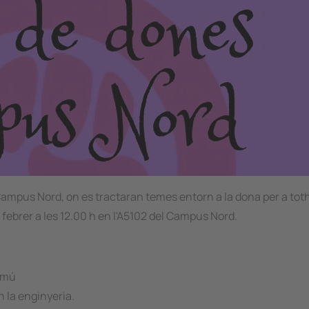
 Campus Nord, on es tractaran temes entorn a la dona per a to
 febrer a les 12.00 h en l'A5102 del Campus Nord.
comú
n la enginyeria.