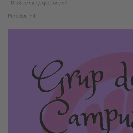
- Dia 8 de març, què farem?
Participa-hi!
Image