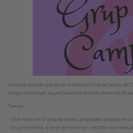
Vine a la xerrada que duran a terme el Grup de Dones del
estigui interessat. Aquest event tindrà lloc dimecres 28 de
Temes:
- Què volem fer al grup de dones, propostes i posada en 
- Grup feminista, a favor de fomentar i recolzar les noies e