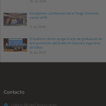
20 Jul, 2026
Estudiantes y profesores de la Tongji University
visitan la FIB
17 Jul, 2026
El Auditorio Vèrtex acoge el acto de graduación de
la 6ª promoción del Grado en Ciencia e Ingeniería
de Datos
16 Jul, 2026
Contacto
Edificio B6 del Campus Nord