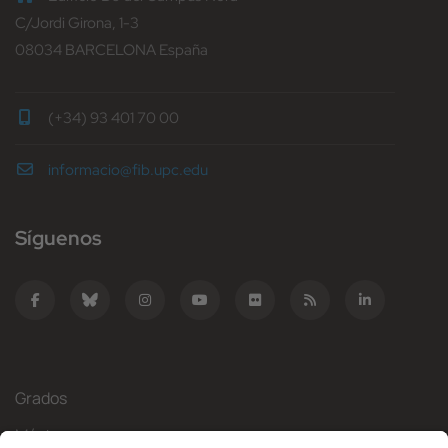
C/Jordi Girona, 1-3
08034 BARCELONA España
(+34) 93 401 70 00
informacio@fib.upc.edu
Síguenos
Grados
Másteres