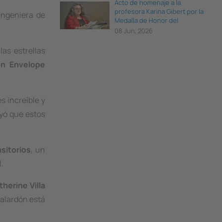
Acto de homenaje a la
profesora Karina Gibert por la
ingeniera de
Medalla de Honor del
Parlament de Catalunya
08 Jun, 2026
as estrellas
n Envelope
s increíble y
yó que estos
sitorios
, un
.
therine Villa
 galardón está