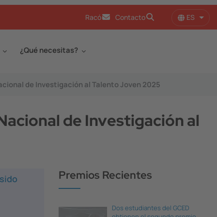
ES
Racó
Contacto
Lista
¿Qué necesitas?
acional de Investigación al Talento Joven 2025
Nacional de Investigación al
Premios Recientes
 sido
Dos estudiantes del GCED
obtienen el segundo premio