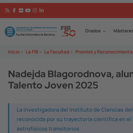
Pasar al contenido principal
Continguts
Image
Grados
Mástere
Inicio
>
La FIB
>
La Facultad
>
Premios y Reconocimiento
Nadejda Blagorodnova, alumn
Talento Joven 2025
La investigadora del Instituto de Ciencias d
reconocida por su trayectoria científica en e
astrofísicos transitorios.