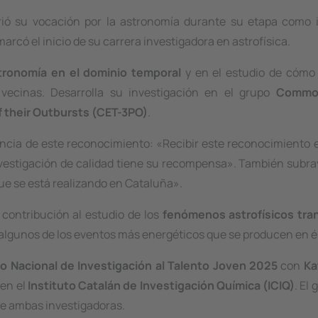
rió su vocación por la astronomía durante su etapa como 
arcó el inicio de su carrera investigadora en astrofísica.
tronomía en el dominio temporal
y en el estudio de cómo l
vecinas. Desarrolla su investigación en el grupo
Commo
f their Outbursts (CET-3PO)
.
tancia de este reconocimiento:
«Recibir este reconocimiento e
vestigación de calidad tiene su recompensa»
. También subra
 que se está realizando en Cataluña»
.
 contribución al estudio de los
fenómenos astrofísicos tran
algunos de los eventos más energéticos que se producen en él
o Nacional de Investigación al Talento Joven 2025
con
Ka
 en el
Instituto Catalán de Investigación Química (ICIQ)
. El
tre ambas investigadoras.