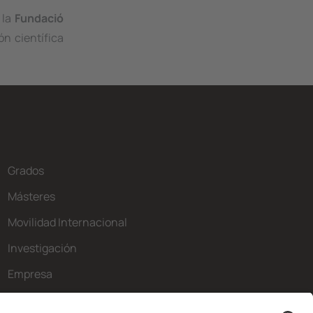
 la
Fundació
ón científica
Grados
Másteres
Movilidad Internacional
Investigación
Empresa
La FIB