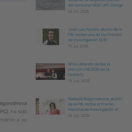
del concurso SEAT UPC Design
Thinking
24 Jul, 2026
José Luis Pontón, alumni de la
FIB, recibe uno de los Premios
de Investigación SCIE–
Fundación BBVA 2026
15 Jul, 2026
BitsxLaMarató recibe la
Mención FIB 2026 en la
Festibity
19 Jun, 2026
Nadejda Blagorodnova, alumni
lagorodnova
de la FIB, recibe el Premio
Nacional de Investigación al
UPC)
, ha sido
Talento Joven 2025
19 Jun, 2026
imiento a su