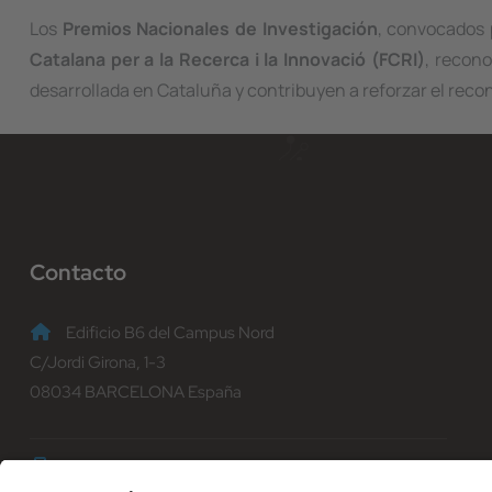
Los
Premios Nacionales de Investigación
, convocados 
Catalana per a la Recerca i la Innovació (FCRI)
, recono
desarrollada en Cataluña y contribuyen a reforzar el recon
Contacto
Edificio B6 del Campus Nord
C/Jordi Girona, 1-3
08034 BARCELONA España
(+34) 93 401 70 00