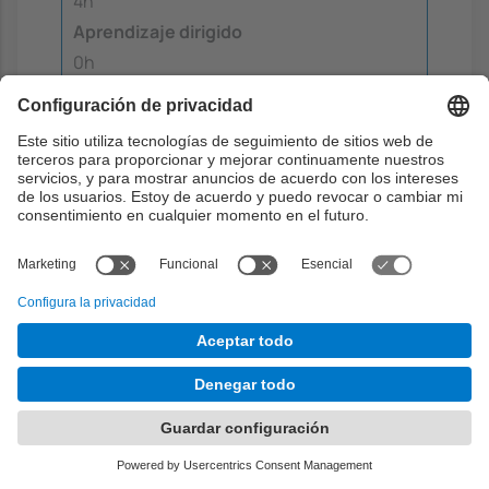
4h
Aprendizaje dirigido
0h
Aprendizaje autónomo
10h
Aprendizaje curricular y
jerarquico
Teoría
2h
Problemas
0h
Laboratorio