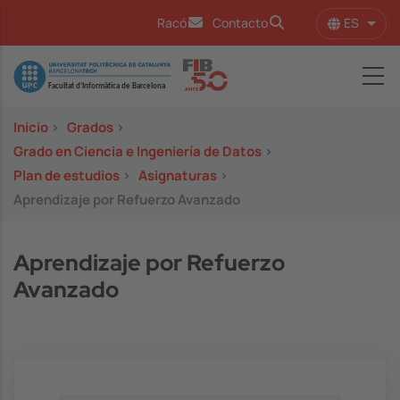
Pasar al contenido principal
ES
Racó
Contacto
Lista
Image
Inicio
>
Grados
>
Grado en Ciencia e Ingeniería de Datos
>
Plan de estudios
>
Asignaturas
>
Aprendizaje por Refuerzo Avanzado
Aprendizaje por Refuerzo
Avanzado