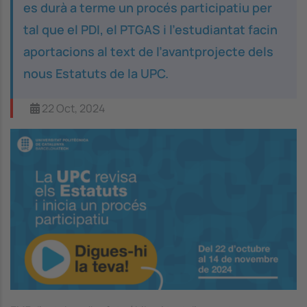
es durà a terme un procés participatiu per
tal que el PDI, el PTGAS i l’estudiantat facin
aportacions al text de l’avantprojecte dels
nous Estatuts de la UPC.
22 Oct, 2024
Image