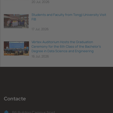
20 Jul, 2026
Students and Faculty from Tongji University Visit
FIB
17 Jul, 2026
Vèrtex Auditorium Hosts the Graduation
Ceremony for the 6th Class of the Bachelor's
Degree in Data Science and Engineering
16 Jul, 2026
Contacte
B6 Building Campus Nord