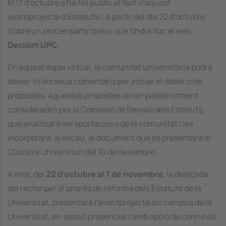
El 17 d’octubre s'ha fet públic el text d’aquest
avantprojecte d’Estatuts i, a partir del dia 22 d’octubre
s’obre un procés participatiu que tindrà lloc al web
Decidim UPC
.
En aquest espai virtual, la comunitat universitària podrà
deixar-hi els seus comentaris per iniciar el debat o fer
propostes. Aquestes propostes seran posteriorment
considerades per la Comissió de Revisió dels Estatuts,
que analitzarà les aportacions de la comunitat i les
incorporarà, si escau, al document que es presentarà al
Claustre Universitari del 10 de desembre.
A més, del
22 d’octubre al 7 de novembre
, la delegada
del rector per al procés de reforma dels Estatuts de la
Universitat, presentarà l'avantprojecte als campus de la
Universitat, en sessió presencial i amb opció de connexió