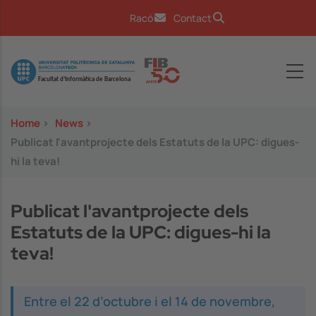
Skip to main content
Racó
Contact
Image
Home
>
News
>
Publicat l'avantprojecte dels Estatuts de la UPC: digues-
hi la teva!
Publicat l'avantprojecte dels
Estatuts de la UPC: digues-hi la
teva!
Entre el 22 d’octubre i el 14 de novembre,