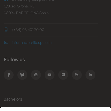
C/Jordi Girona, 1-3
08034 BARCELONA Spain
(+34) 93 401 70 00
informacio@fib.upc.edu
Follow us
Bachelors
Masters