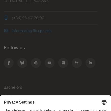
08034 BARCELONA Spain
(+34) 93 401 70 00
informacio@fib.upc.edu
Follow us
Bachelors
Masters
Mobility