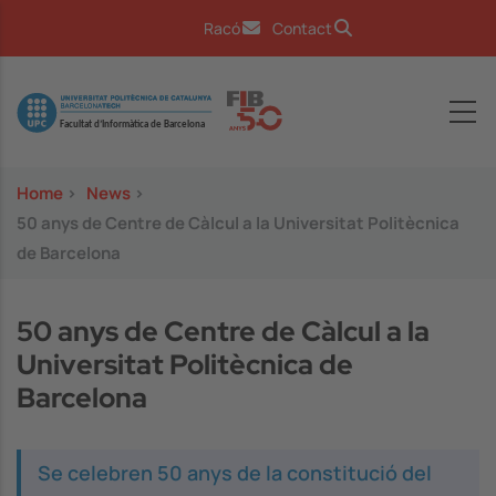
Skip to main content
Racó
Contact
Image
Home
>
News
>
50 anys de Centre de Càlcul a la Universitat Politècnica
de Barcelona
50 anys de Centre de Càlcul a la
Universitat Politècnica de
Barcelona
Se celebren 50 anys de la constitució del