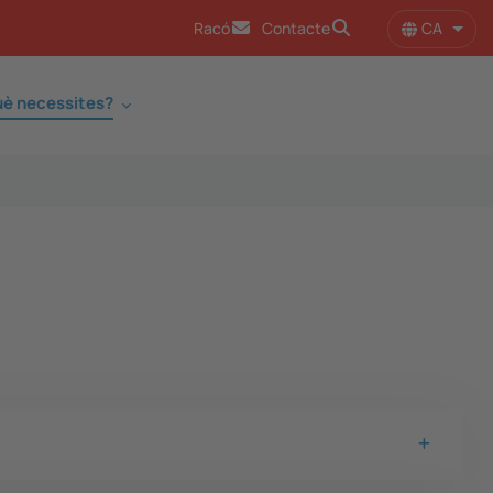
CA
Racó
Contacte
Llist
è necessites?