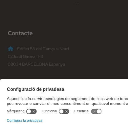
Contacte
Edifici B6 del Campus Nord
C/Jordi Girona, 1-3
08034 BARCELONA Espanya
(+34) 93 401 70 00
informacio@fib.upc.edu