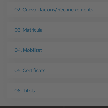
02. Convalidacions/Reconeixements
03. Matrícula
04. Mobilitat
05. Certificats
06. Títols