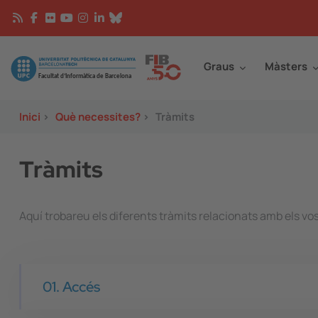
Vés al contingut
Continguts
Image
Graus
Màsters
Inici
>
Què necessites?
>
Tràmits
Tràmits
Aquí trobareu els diferents tràmits relacionats amb els vost
01. Accés