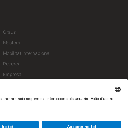
Graus
Màsters
Mobilitat Internacional
Recerca
Empresa
La FIB
Què necessites?