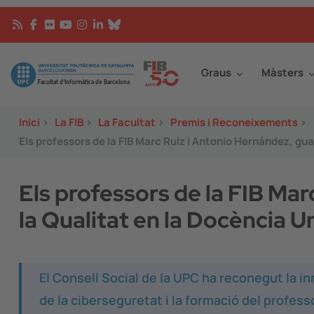
Vés al contingut
Continguts
Image
Graus
Màsters
Inici
>
La FIB
>
La Facultat
>
Premis i Reconeixements
>
Els professors de la FIB Marc Ruiz i Antonio Hernández, gu
Els professors de la FIB Ma
la Qualitat en la Docència U
El Consell Social de la UPC ha reconegut la in
de la ciberseguretat i la formació del profess