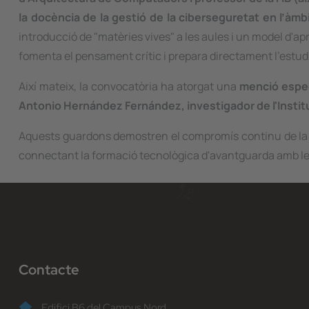
la docència de la gestió de la ciberseguretat en l’àmbi
introducció de "matèries vives" a les aules i un model d'
fomenta el pensament crític i prepara directament l'estudi
Així mateix, la convocatòria ha atorgat una
menció especi
Antonio Hernández Fernández, investigador de l'Institut
Aquests guardons demostren el compromís continu de la F
connectant la formació tecnològica d'avantguarda amb les 
Contacte
Edifici B6 del Campus Nord