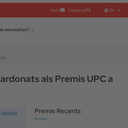
CA
Racó
Contacte
Llist
è necessites?
ria
uardonats als Premis UPC a
Premis Recents
 l'àmbit