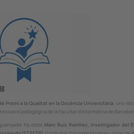
9è Premi a la Qualitat en la Docència Universitària
, uns re
innovació pedagògica de la Facultat d'Informàtica de Barcelon
l guanyador ha estat
Marc Ruiz Ramírez, investigador del 
xí com de l'ETSETB)
. El tribunal l'ha premiat pel seu projecte ‘