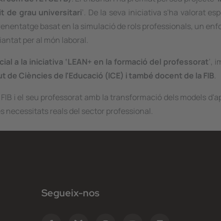
t de grau universitari
’. De la seva iniciativa s'ha valorat es
aprenentatge basat en la simulació de rols professionals, un e
antat per al món laboral.
al a la iniciativa ‘LEAN+ en la formació del professorat
’, 
 de Ciències de l'Educació (ICE) i també docent de la FIB
.
IB i el seu professorat amb la transformació dels models d'
necessitats reals del sector professional.
Segueix-nos