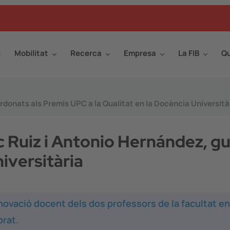
Mobilitat
Recerca
Empresa
La FIB
Qu
ardonats als Premis UPC a la Qualitat en la Docència Università
rc Ruiz i Antonio Hernández, g
niversitària
novació docent dels dos professors de la facultat en
orat.