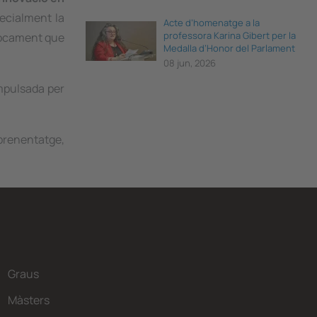
pecialment la
Acte d’homenatge a la
professora Karina Gibert per la
nfocament que
Medalla d’Honor del Parlament
de Catalunya
08 jun, 2026
impulsada per
aprenentatge,
Graus
Màsters