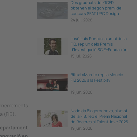
Dos graduats del GCED
obtenen el segon premi del
concurs SEAT UPC Design
Thinking
24 jul., 2026
José Luis Pontón, alumni de la
FIB, rep un dels Premis
d'Investigació SCIE–Fundación
BBVA 2026
15 jul., 2026
BitsxLaMarató rep la Menció
FIB 2026 a la Festibity
19 jun, 2026
coneixements
Nadejda Blagorodnova, alumni
a (FIB).
de la FIB, rep el Premi Nacional
de Recerca al Talent Jove 2025
Departament
19 jun, 2026
Innovació en