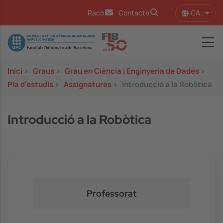
Vés al contingut
CA
Racó
Contacte
Llist
Image
Inici
>
Graus
>
Grau en Ciència i Enginyeria de Dades
>
Pla d'estudis
>
Assignatures
>
Introducció a la Robòtica
Introducció a la Robòtica
Professorat