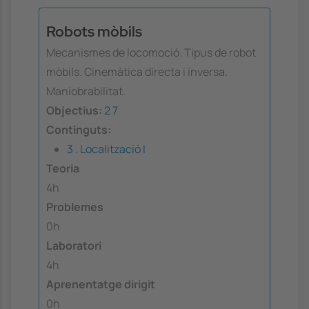
Robots mòbils
Mecanismes de locomoció. Tipus de robot
mòbils. Cinemàtica directa i inversa.
Maniobrabilitat.
Objectius:
2
7
Continguts:
3 . Localització I
Teoria
4h
Problemes
0h
Laboratori
4h
Aprenentatge dirigit
0h