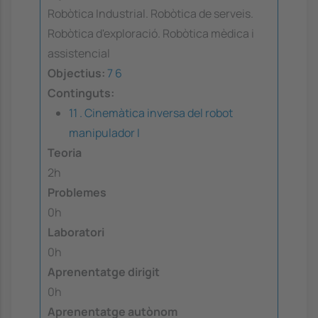
Robòtica Industrial. Robòtica de serveis.
Robòtica d'exploració. Robòtica mèdica i
assistencial
Objectius:
7
6
Continguts:
11 . Cinemàtica inversa del robot
manipulador I
Teoria
2h
Problemes
0h
Laboratori
0h
Aprenentatge dirigit
0h
Aprenentatge autònom