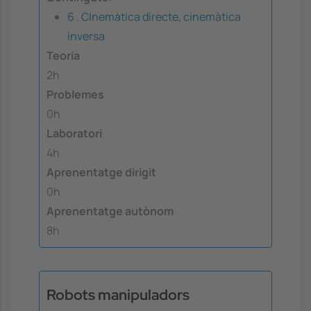
6 . CInemàtica directe, cinemàtica
inversa
Teoria
2h
Problemes
0h
Laboratori
4h
Aprenentatge dirigit
0h
Aprenentatge autònom
8h
Robots manipuladors