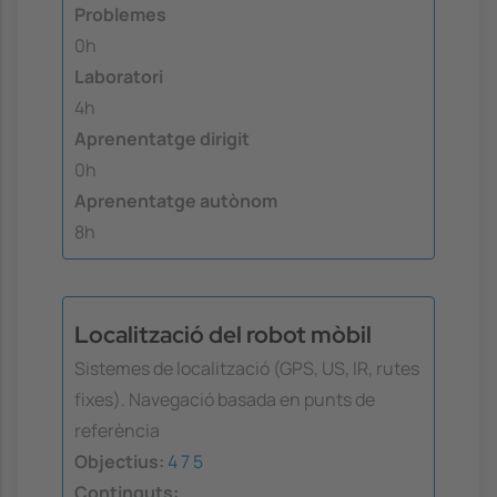
Problemes
0h
Laboratori
4h
Aprenentatge dirigit
0h
Aprenentatge autònom
8h
Localització del robot mòbil
Sistemes de localització (GPS, US, IR, rutes
fixes). Navegació basada en punts de
referència
Objectius:
4
7
5
Continguts: