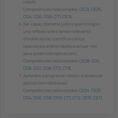
robots.
Competències relacionades:
CE24
,
CE25
,
CG4
,
CG6
,
CG9
,
CT1
,
CE15
,
Ser capaç d'emetre judicis que incloguin
una reflexió sobre temes rellevants
d'índole social, científica o ètica,
relacionats amb la robòtica actual i els
seus potencials aplicacions.
Competències relacionades:
CE28
,
CG5
,
CG6
,
CG7
,
CG8
,
CT2
,
CT8
,
Aprendre a programar robots i a dissenyar
aplicacions robòtiques.
Competències relacionades:
CE24
,
CE25
,
CG4
,
CG6
,
CG8
,
CG9
,
CT1
,
CT2
,
CE15
,
CE17
,