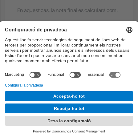
En aquest cas, la nota final es calcularà com:
NF = 0,35·NP1 + 0,35·NP2 + 0,3·NPF, sent NP1 la
nota del primer parcial, NP2 la nota del segon
parcial i NPF la nota de les pràctiques finals
que s¿hauran d¿entregar.
La decisió sobre l¿aplicació d¿aquesta
modalitat alternativa d¿avaluació quedarà
subjecta al compliment satisfactori de tots els
requisits anteriors.
Reavaluació:
Només es podran presentar a la reavaluació
aquelles persones que, havent-se presentat