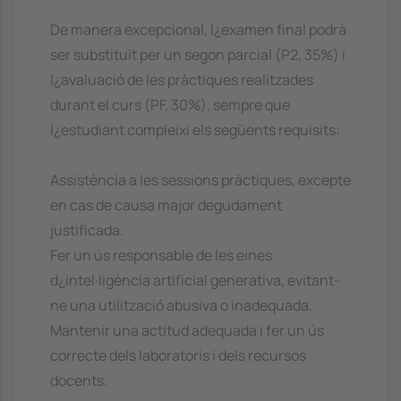
De manera excepcional, l¿examen final podrà
ser substituït per un segon parcial (P2, 35%) i
l¿avaluació de les pràctiques realitzades
durant el curs (PF, 30%), sempre que
l¿estudiant compleixi els següents requisits:
Assistència a les sessions pràctiques, excepte
en cas de causa major degudament
justificada.
Fer un ús responsable de les eines
d¿intel·ligència artificial generativa, evitant-
ne una utilització abusiva o inadequada.
Mantenir una actitud adequada i fer un ús
correcte dels laboratoris i dels recursos
docents.