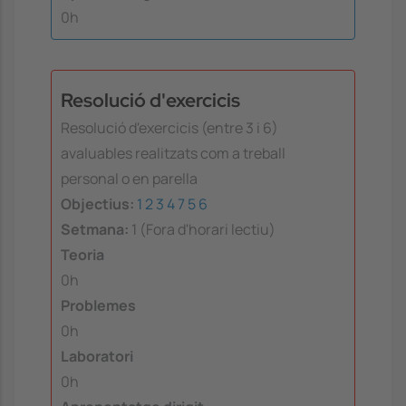
0h
Resolució d'exercicis
Resolució d'exercicis (entre 3 i 6)
avaluables realitzats com a treball
personal o en parella
Objectius:
1
2
3
4
7
5
6
Setmana:
1 (Fora d'horari lectiu)
Teoria
0h
Problemes
0h
Laboratori
0h