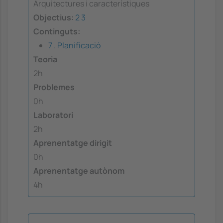
Arquitectures i característiques
Objectius:
2
3
Continguts:
7 . Planificació
Teoria
2h
Problemes
0h
Laboratori
2h
Aprenentatge dirigit
0h
Aprenentatge autònom
4h