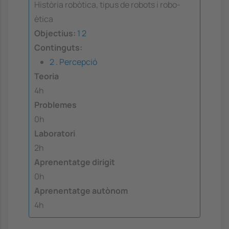
Història robòtica, tipus de robots i robo-
ètica
Objectius:
1
2
Continguts:
2 . Percepció
Teoria
4h
Problemes
0h
Laboratori
2h
Aprenentatge dirigit
0h
Aprenentatge autònom
4h