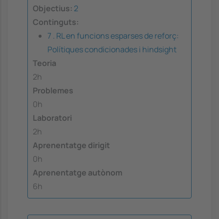
Objectius:
2
Continguts:
7 . RL en funcions esparses de reforç:
Polítiques condicionades i hindsight
Teoria
2h
Problemes
0h
Laboratori
2h
Aprenentatge dirigit
0h
Aprenentatge autònom
6h