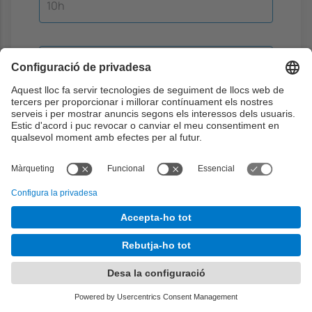
10h
Aprenentatge curricular i
jerarquic
Teoria
2h
Problemes
0h
Laboratori
2h
Aprenentatge dirigit
0h
Aprenentatge autònom