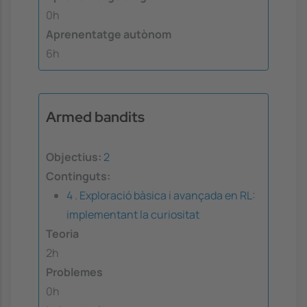
0h
Aprenentatge autònom
6h
Armed bandits
Objectius:
2
Continguts:
4 . Exploració bàsica i avançada en RL:
implementant la curiositat
Teoria
2h
Problemes
0h