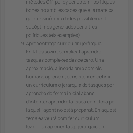
mètodes Off-policy per obtenir polítiques
bones no amb les dades que ella mateixa
genera sinó amb dades possiblement
subòptimes generades per altres
polítiques (els exemples)
Aprenentatge curricular i jeràrquic
En RL és sovint complicat aprendre
tasques complexes des de zero. Una
aproximació, alineada amb com els
humans aprenem, consisteix en definir
un currículum o jerarquia de tasques per
aprendre de forma inicial abans
d'intentar aprendre la tasca complexa per
la qual l'agent no està preparat. En aquest
tema es veurà com fer curriculum
learning i aprenentatge jeràrquic en