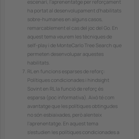
escenari, l'aprenentatge per reforçament
ha portat al desenvolupament d'habilitats
sobre-humanes en alguns casos,
remarcablement el cas del joc del Go. En
aquest tema veurem les tècniques de
self-play i de MonteCarlo Tree Search que
permeten desenvolupar aquestes
habilitats.
RL en funcions esparses de reforç:
Polítiques condicionades i hindsight
Sovint en RL la funció de reforç és
esparsa (poc informativa). Això té com
avantatge que les polítiques obtingudes
no són esbiaixades, però alenteix
l'aprenentatge. En aquest tema
s'estudien les polítiques condicionades a