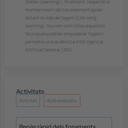
(Meta-Learning) i, finalment, respecte al
manteniment del coneixement après
durant la vida de l'agent (Life-long
learning). Veurem com totes aquestes
tècniques podrien empoderar l'agent i
permetre una autèntica Intel·ligència
Artificial General (AGI).
Activitats
Activitat
Acte avaluatiu
Repàs ràpid dels fonaments,