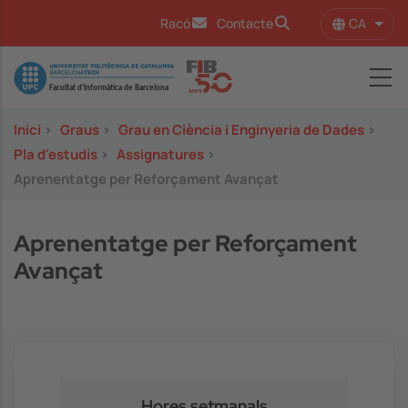
Vés al contingut
CA
Racó
Contacte
Llist
Image
Inici
>
Graus
>
Grau en Ciència i Enginyeria de Dades
>
Pla d'estudis
>
Assignatures
>
Aprenentatge per Reforçament Avançat
Aprenentatge per Reforçament
Avançat
Hores setmanals