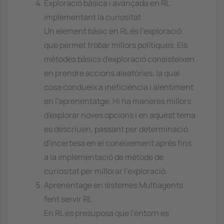
Exploració bàsica i avançada en RL:
implementant la curiositat
Un element bàsic en RL és l'exploració
que permet trobar millors polítiques. Els
mètodes bàsics d'exploració consisteixen
en prendre accions aleatòries, la qual
cosa condueix a ineficiència i alentiment
en l'aprenentatge. Hi ha maneres millors
d'explorar noves opcions i en aquest tema
es descriuen, passant per determinació
d'incertesa en el coneixement après fins
a la implementació de mètode de
curiositat per millorar l'exploració.
Aprenentage en sistemes Multiagents
fent servir RL
En RL es presuposa que l'entorn es